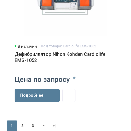
В наличии
Код товара: Cardiolife EMS-1052
Дефибриллятор Nihon Kohden Cardiolife
EMS-1052
Цена по запросу
*
Подробнее
1
2
3
>
>|