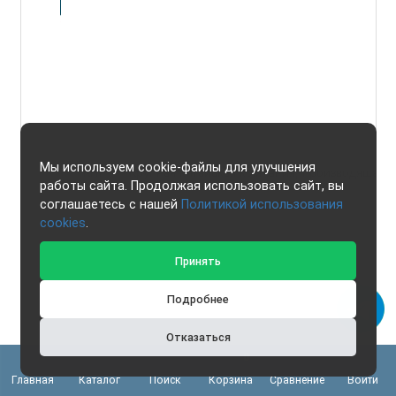
Мы используем cookie-файлы для улучшения
КНР
Крупная китайская компания, производящая 
работы сайта. Продолжая использовать сайт, вы
соглашаетесь с нашей
Политикой использования
cookies
.
Принять
Подробнее
Отказаться
0
Главная
Каталог
Поиск
Корзина
Сравнение
Войти