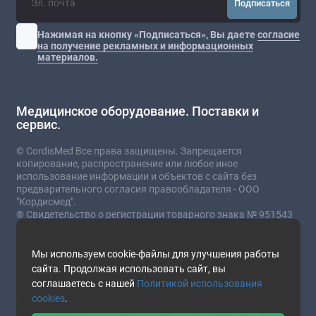
Подписаться
Нажимая на кнопку «Подписаться», Вы даете
согласие
на получение рекламных и информационных
материалов.
Медицинское оборудование. Поставки и
сервис.
© CordisMed Все права защищены. Запрещается
копирование, распространение или любое иное
использование информации и объектов с сайта без
предварительного согласия правообладателя - ООО
"Кордисмед".
® Свидетельство о регистрации товарного знака № 951543
от 03.07.2023
* Сайт носит информационный характер и не
Мы используем cookie-файлы для улучшения работы
является публичной офертой.
сайта. Продолжая использовать сайт, вы
соглашаетесь с нашей
Политикой использования
Стоимость товаров и услуг зависит от комплектации,
cookies
.
текущего курса валют и прочих факторов.
Наличие и подробные характеристики товара уточняйте у