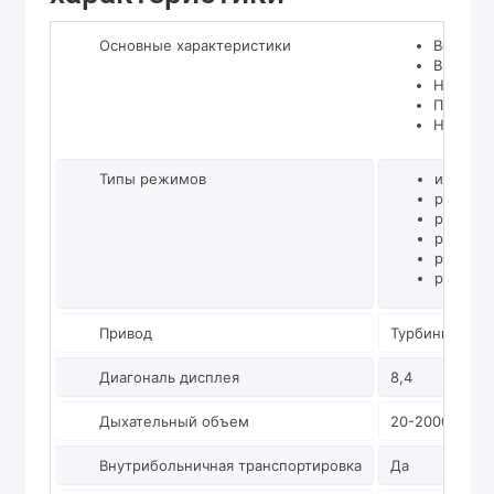
Основные характеристики
Вентиля
Время р
Независ
Поддерж
Неинваз
Типы режимов
интелле
режимы 
режимы 
режимы
режимы 
режим к
Привод
Турбинный пр
Диагональ дисплея
8,4
Дыхательный объем
20-2000 мл
Внутрибольничная транспортировка
Да