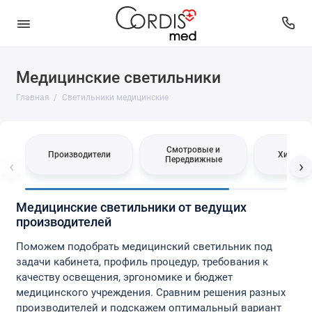
Медицинские светильники
Производители
Главная
Светильники медицинские
Смотровые и Передвижные
Хирургические
Смотровые и
Производители
Хирурги
Передвижные
‹
›
Медицинские светильники от ведущих
производителей
Поможем подобрать медицинский светильник под
задачи кабинета, профиль процедур, требования к
качеству освещения, эргономике и бюджет
медицинского учреждения. Сравним решения разных
производителей и подскажем оптимальный вариант