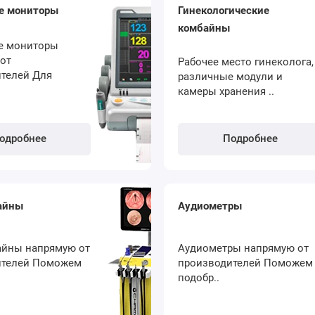
е мониторы
Гинекологические
комбайны
е мониторы
от
Рабочее место гинеколога,
телей Для
различные модули и
камеры хранения ..
одробнее
Подробнее
айны
Аудиометры
айны напрямую от
Аудиометры напрямую от
ителей Поможем
производителей Поможем
подобр..