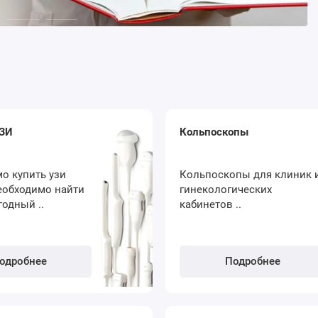
УЗИ
Кольпоскопы
о купить узи
Кольпоскопы для клиник 
еобходимо найти
гинекологических
одный ..
кабинетов ..
одробнее
Подробнее