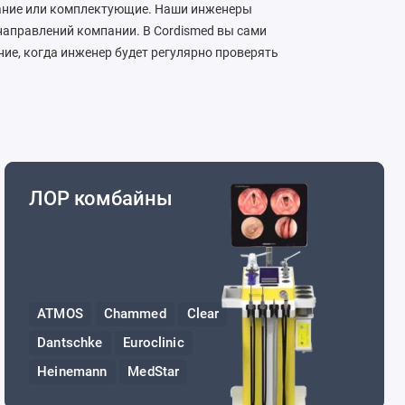
вание или комплектующие. Наши инженеры
аправлений компании. В Cordismed вы сами
е, когда инженер будет регулярно проверять
ЛОР комбайны
ATMOS
Chammed
Clear
Dantschke
Euroclinic
Heinemann
MedStar
Mega Medical
MS Westfalia