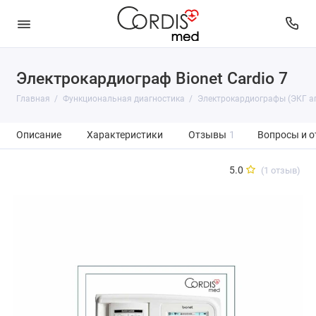
Электрокардиограф Bionet Cardio 7
Главная
Функциональная диагностика
Электрокардиографы (ЭКГ а
Описание
Характеристики
Отзывы
1
Вопросы и о
5.0
(1 отзыв)