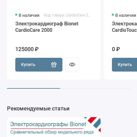
В наличии
Код товара: CardioCare 2000
В наличии
Электрокардиограф Bionet
Электрока
CardioCare 2000
CardioTouc
125000 ₽
0 ₽
Купить
Купить
Рекомендуемые статьи