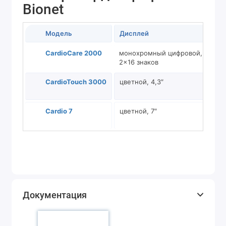
Bionet
Модель
Дисплей
Уп
CardioCare 2000
монохромный цифровой,
бук
2×16 знаков
CardioTouch 3000
цветной, 4,3″
сен
фу
Cardio 7
цветной, 7″
сен
фу
Документация