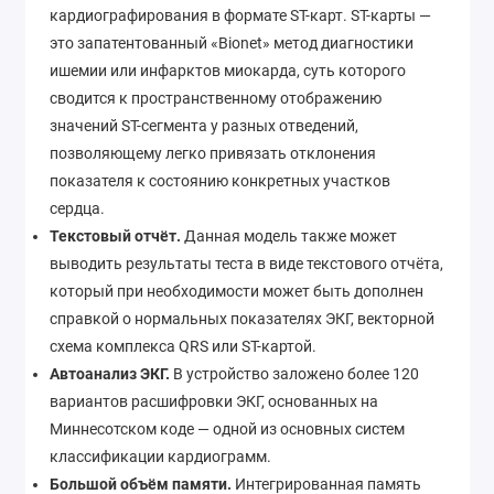
кардиографирования в формате ST-карт. ST-карты —
это запатентованный «Bionet» метод диагностики
ишемии или инфарктов миокарда, суть которого
сводится к пространственному отображению
значений ST-сегмента у разных отведений,
позволяющему легко привязать отклонения
показателя к состоянию конкретных участков
сердца.
Текстовый отчёт.
Данная модель также может
выводить результаты теста в виде текстового отчёта,
который при необходимости может быть дополнен
справкой о нормальных показателях ЭКГ, векторной
схема комплекса QRS или ST-картой.
Автоанализ ЭКГ.
В устройство заложено более 120
вариантов расшифровки ЭКГ, основанных на
Миннесотском коде — одной из основных систем
классификации кардиограмм.
Большой объём памяти.
Интегрированная память