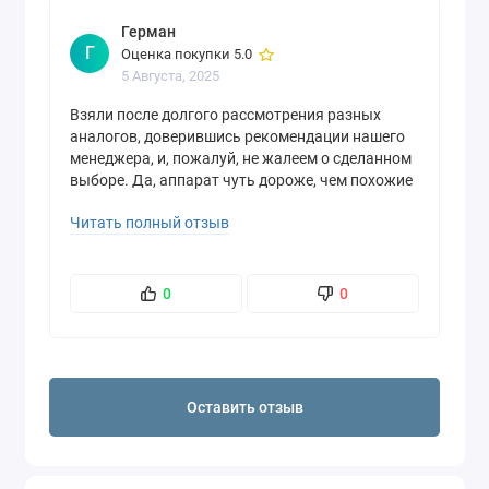
Герман
Г
Оценка покупки 5.0
5 Августа, 2025
Взяли после долгого рассмотрения разных
аналогов, доверившись рекомендации нашего
менеджера, и, пожалуй, не жалеем о сделанном
выборе. Да, аппарат чуть дороже, чем похожие
модели российского производства, но эта
Читать полный отзыв
разница вполне компенсируется разными
фишечками, вроде авторасшифровки и
дополнительных форматов печати. Отдельно
порадовала «шпаргалка» на корпусе - пусть она
0
0
и на английском, но это всё же достаточно
наглядно и удобно.
Оставить отзыв