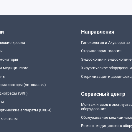
ии
Направления
ческие кресла
Гинекология и Акушерство
пы
Оториноларингология
 мониторы
Эндоскопия и эндоскопиче
и медицинские
Хирургическое оборудован
йны
Стерилизация и дезинфекц
ерилизаторы (Автоклавы)
Сервисный центр
диографы (ЭКГ)
ты
Монтаж и ввод в эксплуат
оборудования
ургические аппараты (ЭХВЧ)
Обслуживание медицинско
ые столы
Ремонт медицинского обор