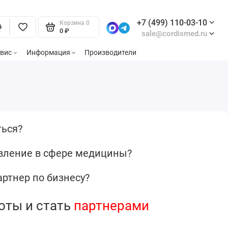
+7 (499) 110-03-10
Корзина
0
0 ₽
sale@cordismed.ru
вис
Информация
Производители
ться?
вление в сфере медицины?
ртнер по бизнесу?
оты и стать
партнерами