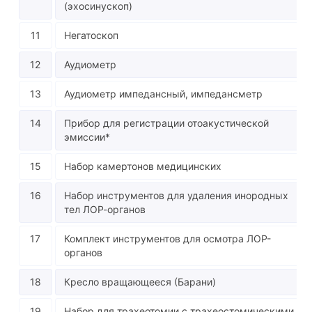
(эхосинускоп)
11
Негатоскоп
12
Аудиометр
13
Аудиометр импедансный, импедансметр
14
Прибор для регистрации отоакустической
эмиссии*
15
Набор камертонов медицинских
16
Набор инструментов для удаления инородных
тел ЛОР-органов
17
Комплект инструментов для осмотра ЛОР-
органов
18
Кресло вращающееся (Барани)
19
Набор для трахеотомии с трахеостомическими