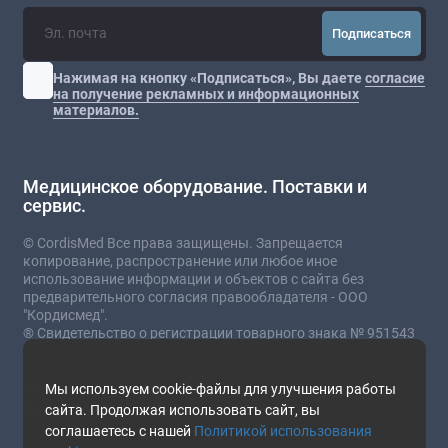
Подписаться
Нажимая на кнопку «Подписаться», Вы даете
согласие
на получение рекламных и информационных
материалов.
Медицинское оборудование. Поставки и
сервис.
© CordisMed Все права защищены. Запрещается
копирование, распространение или любое иное
использование информации и объектов с сайта без
предварительного согласия правообладателя - ООО
"Кордисмед".
® Свидетельство о регистрации товарного знака № 951543
от 03.07.2023
* Сайт носит информационный характер и не
Мы используем cookie-файлы для улучшения работы
является публичной офертой.
сайта. Продолжая использовать сайт, вы
соглашаетесь с нашей
Политикой использования
Стоимость товаров и услуг зависит от комплектации,