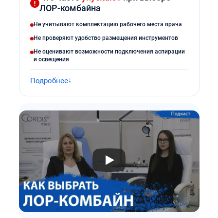
ЛОР-комбайна
MS Westfalia
Не учитывают комплектацию рабочего места врача
Nagashima
Не проверяют удобство размещения инструментов
Не оценивают возможности подключения аспирации
Otopront
и освещения
Stern
Подробнее
Клевер
НПК Азимут
Элема-Н
Dixion
Zerts