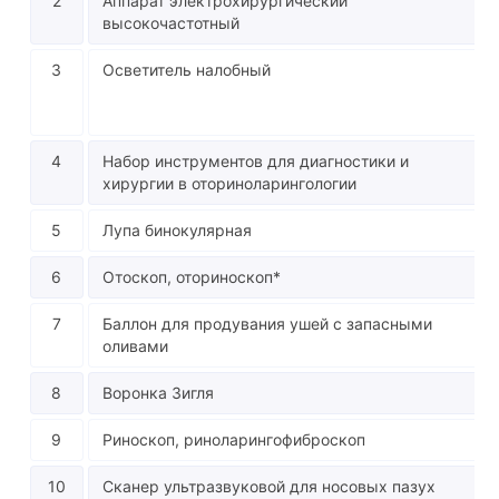
2
Аппарат электрохирургический
высокочастотный
3
Осветитель налобный
4
Набор инструментов для диагностики и
хирургии в оториноларингологии
5
Лупа бинокулярная
6
Отоскоп, оториноскоп*
7
Баллон для продувания ушей с запасными
оливами
8
Воронка Зигля
9
Риноскоп, риноларингофиброскоп
10
Сканер ультразвуковой для носовых пазух