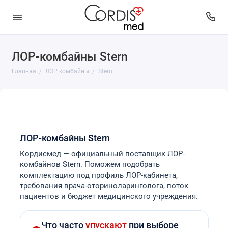
ЛОР-комбайны Stern
ATMOS
Главная
ЛОР комбайны
Stern
Chammed
Clear
Dantschke
ЛОР-комбайны Stern
Euroclinic
Кордисмед — официальный поставщик ЛОР-
комбайнов Stern. Поможем подобрать
Heinemann
комплектацию под профиль ЛОР-кабинета,
требования врача-оториноларинголога, поток
MedStar
пациентов и бюджет медицинского учреждения.
Mega Medical
Что часто
упускают
при выборе