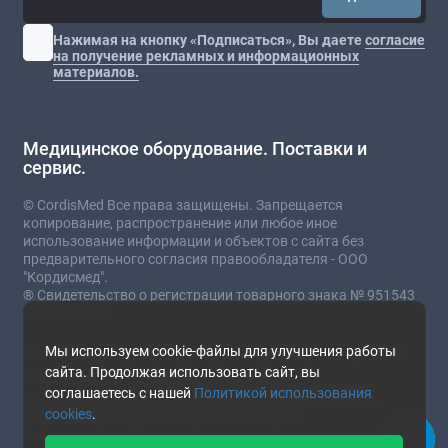
Нажимая на кнопку «Подписаться», Вы даете
согласие
на получение рекламных и информационных
материалов.
Медицинское оборудование. Поставки и
сервис.
© CordisMed Все права защищены. Запрещается
копирование, распространение или любое иное
использование информации и объектов с сайта без
предварительного согласия правообладателя - ООО
"Кордисмед".
® Свидетельство о регистрации товарного знака № 951543
от 03.07.2023
* Сайт носит информационный характер и не
Мы используем cookie-файлы для улучшения работы
является публичной офертой.
сайта. Продолжая использовать сайт, вы
соглашаетесь с нашей
Политикой использования
Стоимость товаров и услуг зависит от комплектации,
cookies
.
текущего курса валют и прочих факторов.
Наличие и подробные характеристики товара уточняйте у