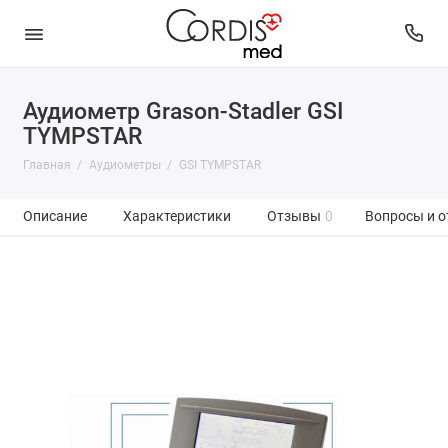
Аудиометр Grason-Stadler GSI
TYMPSTAR
Главная
Аудиометры
GSI TYMPSTAR
Описание
Характеристики
Отзывы
0
Вопросы и о