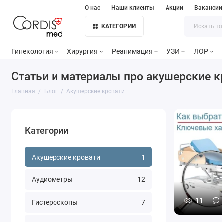
О нас
Наши клиенты
Акции
Ваканси
КАТЕГОРИИ
Гинекология
Хирургия
Реанимация
УЗИ
ЛОР
Статьи и материалы про акушерские к
Главная
Блог
Акушерские кровати
Категории
Акушерские кровати
1
Аудиометры
12
11
Гистероскопы
7