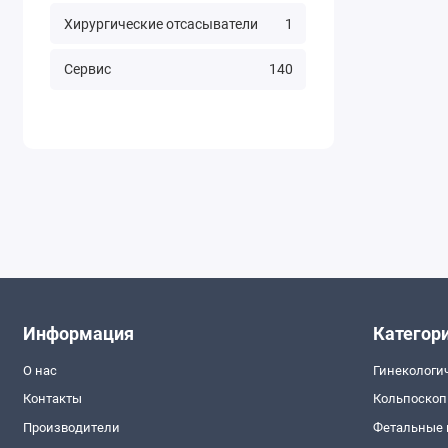
Хирургические отсасыватели
1
Сервис
140
Информация
Категор
О нас
Гинекологи
Контакты
Кольпоско
Производители
Фетальные