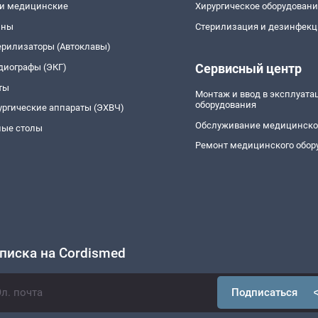
и медицинские
Хирургическое оборудован
йны
Стерилизация и дезинфекц
ерилизаторы (Автоклавы)
Сервисный центр
диографы (ЭКГ)
ты
Монтаж и ввод в эксплуат
оборудования
ургические аппараты (ЭХВЧ)
Обслуживание медицинско
ые столы
Ремонт медицинского обор
писка на Cordismed
Подписаться