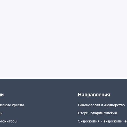
ии
Направления
ческие кресла
Гинекология и Акушерство
пы
Оториноларингология
 мониторы
Эндоскопия и эндоскопиче