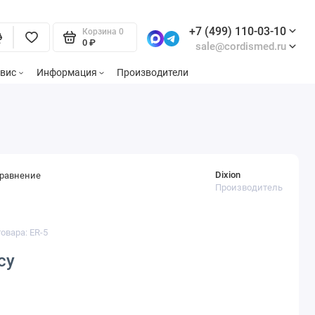
+7 (499) 110-03-10
Корзина
0
0 ₽
sale@cordismed.ru
вис
Информация
Производители
Dixion
сравнение
Производитель
овара: ER-5
су