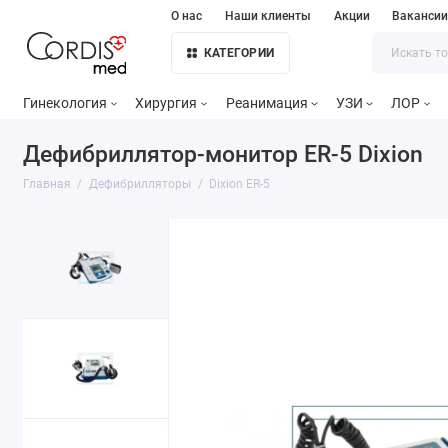
О нас
Наши клиенты
Акции
Ваканси
КАТЕГОРИИ
Гинекология
Хирургия
Реанимация
УЗИ
ЛОР
Дефибриллятор-монитор ER-5 Dixion
Главная
Дефибрилляторы
Dixion ER-5