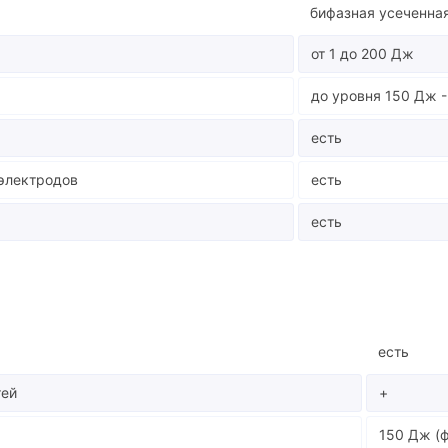
бифазная усеченна
от 1 до 200 Дж
до уровня 150 Дж -
есть
электродов
есть
есть
есть
тей
+
150 Дж (