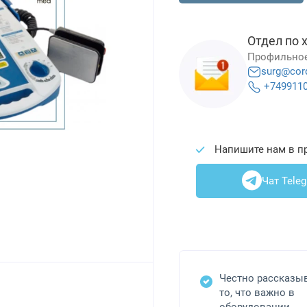
Отдел по 
Профильное
surg@cor
+749911
Напишите нам в п
Чат Tele
Честно рассказы
то, что важно в