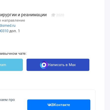
хирургии и реанимации
2020
 направление
dismed.ru
00310
доп. 1
ривычном чате:
gram
Написать в Max
ваем про
ВКонтакте