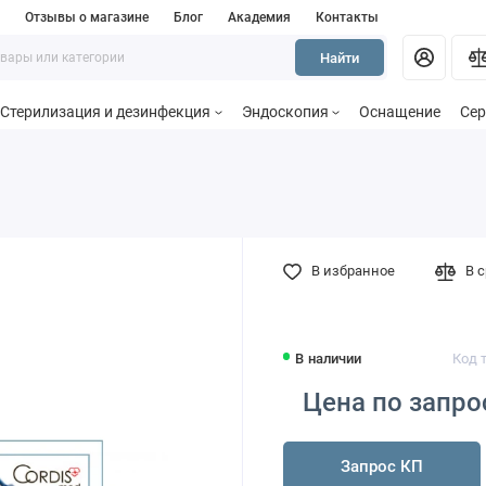
и
Отзывы о магазине
Блог
Академия
Контакты
Найти
Стерилизация и дезинфекция
Эндоскопия
Оснащение
Сер
В избранное
В 
В наличии
Код т
Цена по запро
Запрос КП