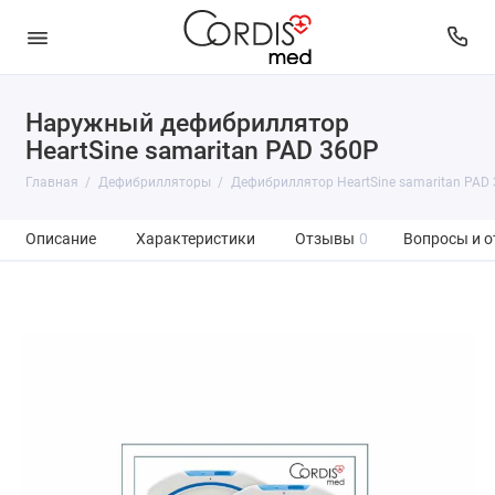
Наружный дефибриллятор
HeartSine samaritan PAD 360P
Главная
Дефибрилляторы
Дефибриллятор HeartSine samaritan PAD
Описание
Характеристики
Отзывы
0
Вопросы и о