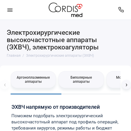
Электрохирургические
Аргоноплазменные аппараты
высокочастотные аппараты
(ЭХВЧ), электрокоагуляторы
Биполярные аппараты
Главная
Электрохирургические аппараты (ЭХВЧ)
Монополярные аппараты
Радиоволновые аппараты
Аргоноплазменные
Биполярные
Монопо
аппараты
аппараты
аппа
‹
›
Производители
ЭХВЧ напрямую от производителей
Поможем подобрать электрохирургический
высокочастотный аппарат под профиль операций,
требования хирургов, режимы работы и бюджет