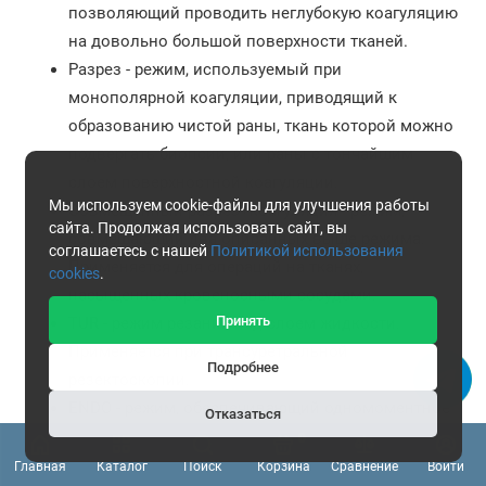
позволяющий проводить неглубокую коагуляцию
на довольно большой поверхности тканей.
Разрез - режим, используемый при
монополярной коагуляции, приводящий к
образованию чистой раны, ткань которой можно
подвергать биопсии, или раны с тончайшим
слоем поверхностной коагуляции.
Мы используем cookie-файлы для улучшения работы
Совмещенный разрез+коагуляция - режим,
сайта. Продолжая использовать сайт, вы
совмещающий два описанных выше режима.
соглашаетесь с нашей
Политикой использования
Применяется для операций на тканях,
cookies
.
насыщенных кровеносными сосудами.
Принять
TUR - режим резания под слоем жидкости.
Применяется при трансуретральной
Подробнее
резектоскопии.
ENDO - режим, обеспечивающий одномоментное
Отказаться
резание и коагуляцию с минимальным
0
термическим воздействием на окружающие
Главная
Каталог
Поиск
Корзина
Сравнение
Войти