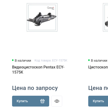
В наличии
Код товара: ECY-1575K
В наличии
Видеоцистоскоп Pentax ECY-
Цистоскоп
1575K
Цена по запросу
Цена п
Купить
Купить