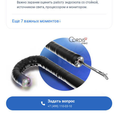
Важно заранее оценить работу эндоскопа со стойкой,
источником света, процессором и монитором.
Видеоэндоскопы Camscope
Еще 7 важных моментов
Задать вопрос
+7 (499) 110-03-10