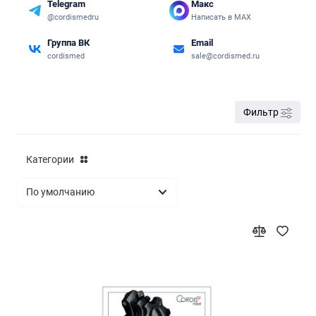
Telegram
Макс
@cordismedru
Написать в MAX
Группа ВК
Email
cordismed
sale@cordismed.ru
Фильтр
Категории