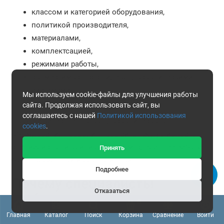
классом и категорией оборудования,
политикой производителя,
материалами,
комплектсацией,
режимами работы,
совместимостью с видеоэндоскопическими
системами,
Мы используем cookie-файлы для улучшения работы
периферией.
сайта. Продолжая использовать сайт, вы
соглашаетесь с нашей
Политикой использования
Покупка качественного эндоскопического
cookies
.
оборудования позволит повысить продуктивность
специалистов и клиники в целом, сделать ее работу
Принять
более слаженной и эффективной.
Подробнее
Почему специалисты
Отказаться
выбирают эндоскопы и
0
эндоскопическое
Главная
Каталог
Поиск
Корзина
Сравнение
Войти