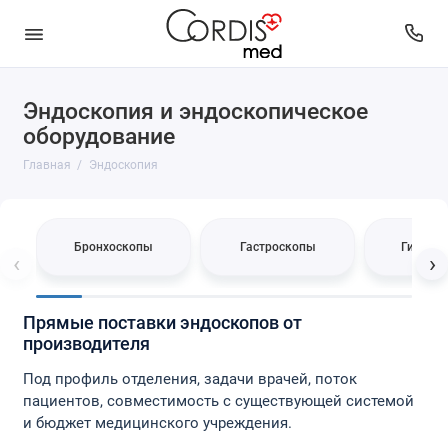
Эндоскопия и эндоскопическое
Бронхоскопы
оборудование
Гастроскопы
Главная
Эндоскопия
Гистероскопы
Дуоденоскопы
Бронхоскопы
Гастроскопы
Гистер
‹
›
Колоноскопы
Прямые поставки эндоскопов от
Лапароскопы
производителя
Под профиль отделения, задачи врачей, поток
ЛОР-эндоскопы
пациентов, совместимость с существующей системой
и бюджет медицинского учреждения.
Нефроскопы