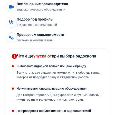
Все основные производители
Резектоскопы
эндоскопического оборудования
Тележки и контейнеры для эндоскопов
Подбор под профиль
отделения и задачи врачей
Цистоскопы
Проверяем совместимость
Ректоскопы
системы и комплектации
Аноскопы
Что еще
упускают
при выборе эндоскопа
Эндоскопические источники света и
Выбирают эндоскоп только по цене и бренду
видеопроцессоры
Без учета задач отделения можно купить оборудование,
Эндоскопические стойки
которое не подойдет врачу в ежедневной работе.
Не учитывают специализацию оборудования
Эндоскопы Fujinon (Fujifilm)
Для гастроэнтерологии, ЛОР, урологии и пульмонологии
нужны разные возможности и комплектации.
Эндоскопы Olympus
Не проверяют совместимость с видеосистемой
Эндоскопы Pentax