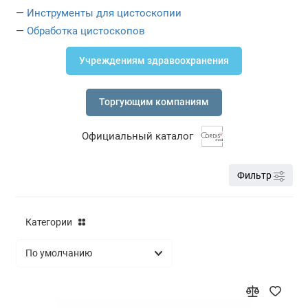
—
Инструменты для цистоскопии
Резектоскопы
—
Обработка цистоскопов
Тележки и контейнеры для эндоскопов
Учреждениям здравоохранения
Цистоскопы
Торгующим компаниям
Ректоскопы
Официальный каталог
Аноскопы
Эндоскопические источники света и
Фильтр
видеопроцессоры
Эндоскопические стойки
Категории
Эндоскопы Fujinon (Fujifilm)
Эндоскопы Olympus
Эндоскопы Pentax