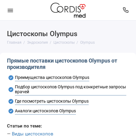
Цистоскопы Olympus
Бронхоскопы
Главная
Эндоскопия
Цистоскопы
Olympus
Гастроскопы
Прямые поставки цистоскопов Olympus от
Гистероскопы
производителя
Дуоденоскопы
Преимущества цистоскопов Olympus
Подбор цистоскопов Olympus под конкретные запросы
Колоноскопы
врачей
Где посмотреть цистоскопы Olympus
Лапароскопы
Аналоги цистоскопов Olympus
ЛОР-эндоскопы
Статьи по теме:
Нефроскопы
—
Виды цистоскопов