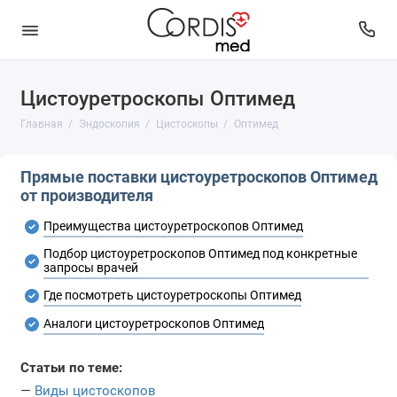
Цистоуретроскопы Оптимед
Бронхоскопы
Главная
Эндоскопия
Цистоскопы
Оптимед
Гастроскопы
Прямые поставки цистоуретроскопов Оптимед
Гистероскопы
от производителя
Дуоденоскопы
Преимущества цистоуретроскопов Оптимед
Подбор цистоуретроскопов Оптимед под конкретные
Колоноскопы
запросы врачей
Где посмотреть цистоуретроскопы Оптимед
Лапароскопы
Аналоги цистоуретроскопов Оптимед
ЛОР-эндоскопы
Статьи по теме:
Нефроскопы
—
Виды цистоскопов