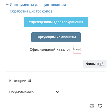
—
Инструменты для цистоскопии
Резектоскопы
—
Обработка цистоскопов
Тележки и контейнеры для эндоскопов
Учреждениям здравоохранения
Цистоскопы
Торгующим компаниям
Ректоскопы
Официальный каталог
Аноскопы
Эндоскопические источники света и
Фильтр
видеопроцессоры
Эндоскопические стойки
Категории
Эндоскопы Fujinon (Fujifilm)
Эндоскопы Olympus
Эндоскопы Pentax