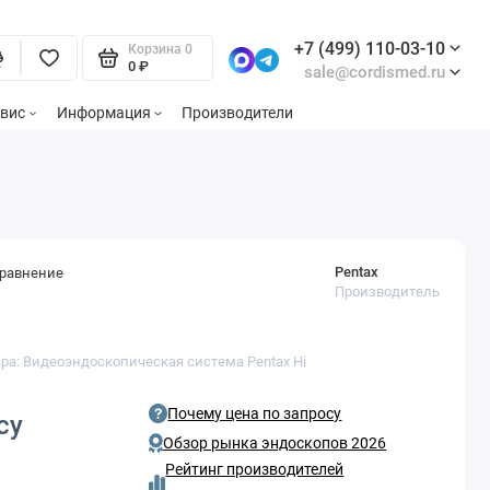
+7 (499) 110-03-10
Корзина
0
0 ₽
sale@cordismed.ru
вис
Информация
Производители
Pentax
сравнение
Производитель
ара: Видеоэндоскопическая система Pentax Hi
+
Почему цена по запросу
су
Обзор рынка эндоскопов 2026
Рейтинг производителей