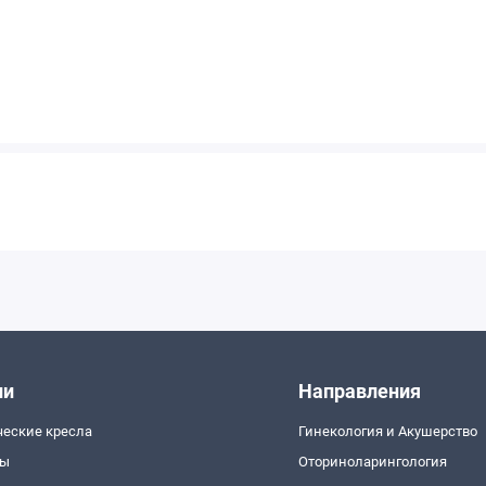
ии
Направления
ческие кресла
Гинекология и Акушерство
пы
Оториноларингология