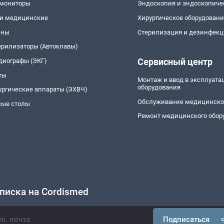
 мониторы
Эндоскопия и эндоскопиче
и медицинские
Хирургическое оборудован
йны
Стерилизация и дезинфекц
ерилизаторы (Автоклавы)
Сервисный центр
диографы (ЭКГ)
ты
Монтаж и ввод в эксплуат
оборудования
ургические аппараты (ЭХВЧ)
Обслуживание медицинско
ые столы
Ремонт медицинского обор
писка на Cordismed
Подписаться