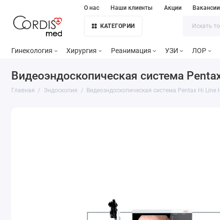
О нас
Наши клиенты
Акции
Ваканси
КАТЕГОРИИ
Гинекология
Хирургия
Реанимация
УЗИ
ЛОР
Видеоэндоскопическая система Pentax
Главная
Эндоскопия
Видеоэндоскопическая система Pentax Hi Line