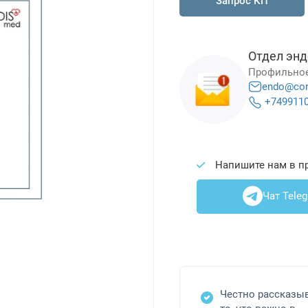
Запрос КП
Отдел энд
Профильное
endo@cor
+749911
Напишите нам в п
Чат Tele
Честно рассказы