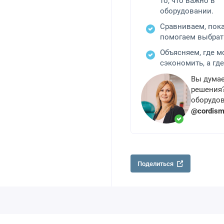
то, что важно в
оборудовании.
Сравниваем, пок
помогаем выбрат
Объясняем, где 
сэкономить, а где
Вы думае
решения?
оборудов
@cordis
Поделиться