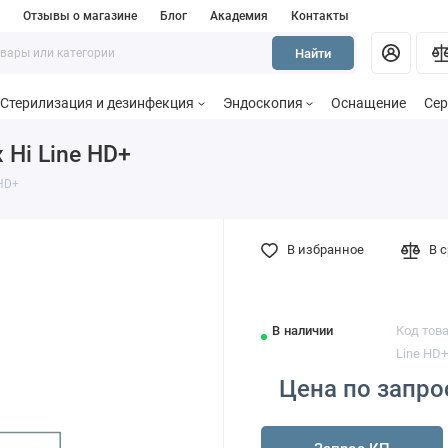
и
Отзывы о магазине
Блог
Академия
Контакты
Найти
Стерилизация и дезинфекция
Эндоскопия
Оснащение
Сер
 Hi Line HD+
 HD+
В избранное
В 
В наличии
Код тов
Line HD
Цена по запро