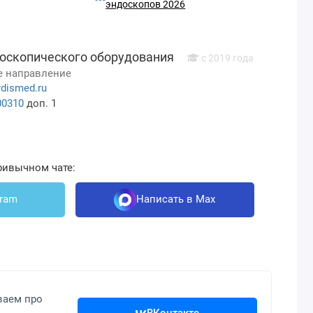
эндоскопов 2026
оскопического оборудования
с 2019 года
 направление
dismed.ru
00310
доп. 1
ривычном чате:
gram
Написать в Max
ваем про