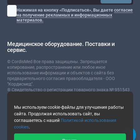
Нажимая на кнопку «Подписаться», Вы даете
согласие
на получение рекламных и информационных
материалов.
Медицинское оборудование. Поставки и
сервис.
© CordisMed Все права защищены. Запрещается
копирование, распространение или любое иное
использование информации и объектов с сайта без
предварительного согласия правообладателя - ООО
"Кордисмед".
® Свидетельство о регистрации товарного знака № 951543
от 03.07.2023
* Сайт носит информационный характер и не
Мы используем cookie-файлы для улучшения работы
является публичной офертой.
сайта. Продолжая использовать сайт, вы
соглашаетесь с нашей
Политикой использования
Стоимость товаров и услуг зависит от комплектации,
cookies
.
текущего курса валют и прочих факторов.
Наличие и подробные характеристики товара уточняйте у
представителей компании.