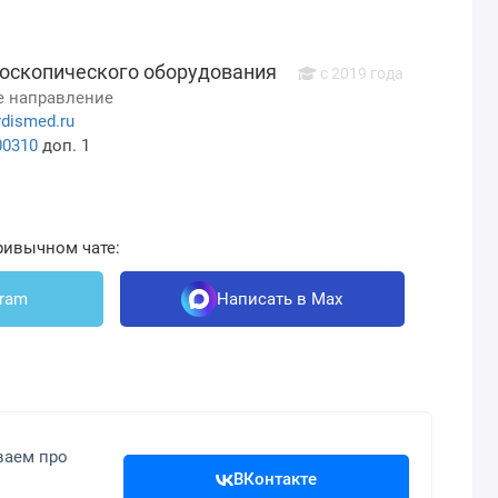
оскопического оборудования
с 2019 года
 направление
dismed.ru
00310
доп. 1
ривычном чате:
gram
Написать в Max
ваем про
ВКонтакте