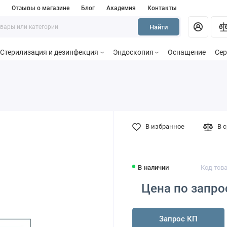
и
Отзывы о магазине
Блог
Академия
Контакты
Найти
Стерилизация и дезинфекция
Эндоскопия
Оснащение
Сер
В избранное
В 
В наличии
Код тов
Цена по запро
Запрос КП