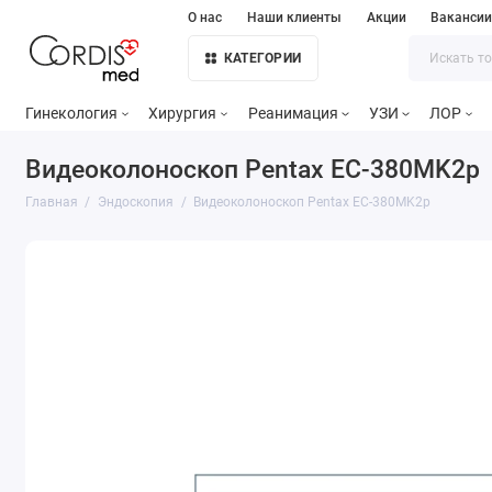
О нас
Наши клиенты
Акции
Ваканси
КАТЕГОРИИ
Гинекология
Хирургия
Реанимация
УЗИ
ЛОР
Видеоколоноскоп Pentax EC-380MK2p
Главная
Эндоскопия
Видеоколоноскоп Pentax EC-380MK2p