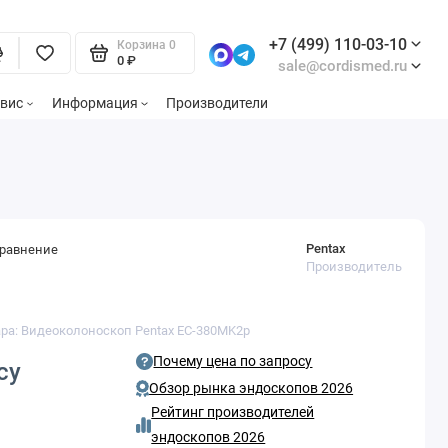
+7 (499) 110-03-10
Корзина
0
0 ₽
sale@cordismed.ru
вис
Информация
Производители
Pentax
сравнение
Производитель
ара: Видеоколоноскоп Pentax EC-380MK2p
Почему цена по запросу
су
Обзор рынка эндоскопов 2026
Рейтинг производителей
эндоскопов 2026