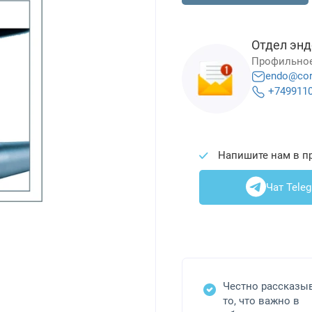
Отдел энд
Профильное
endo@cor
+749911
Напишите нам в п
Чат Tele
Честно рассказы
то, что важно в