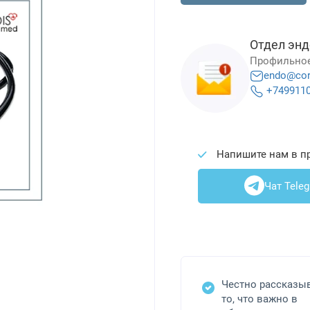
Отдел энд
Профильное
endo@cor
+749911
Напишите нам в п
Чат Tele
Честно рассказы
то, что важно в