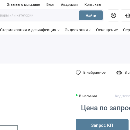
и
Отзывы о магазине
Блог
Академия
Контакты
Найти
Стерилизация и дезинфекция
Эндоскопия
Оснащение
Сер
В избранное
В 
В наличии
Код тов
Цена по запро
Запрос КП