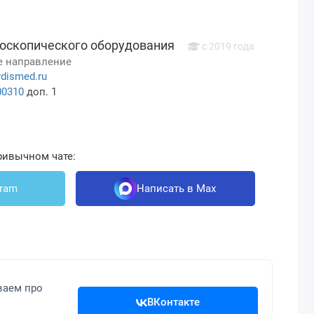
оскопического оборудования
с 2019 года
 направление
dismed.ru
00310
доп. 1
ривычном чате:
gram
Написать в Max
ваем про
ВКонтакте