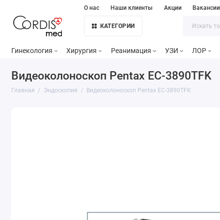
О нас
Наши клиенты
Акции
Ваканси
КАТЕГОРИИ
Гинекология
Хирургия
Реанимация
УЗИ
ЛОР
Видеоколоноскоп Pentax EC-3890TFK
Главная
Эндоскопия
Видеоколоноскоп Pentax EC-3890TFK