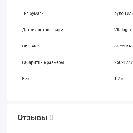
Тип бумаги
рулон или
Датчик потока фирмы
Vitalogra
Питание
от сети 
Габаритные размеры
250х174х
Вес
1,2 кг
Отзывы
0