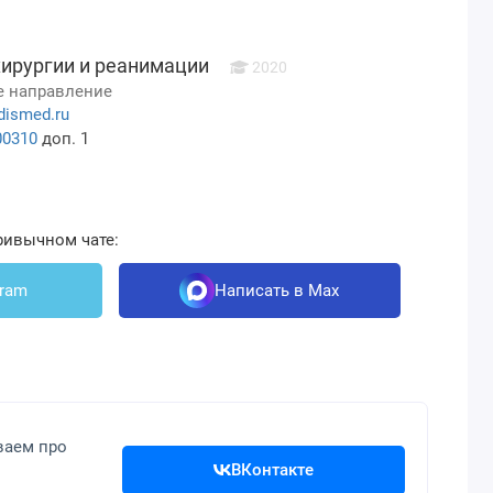
хирургии и реанимации
2020
 направление
dismed.ru
00310
доп. 1
ривычном чате:
gram
Написать в Max
ваем про
ВКонтакте