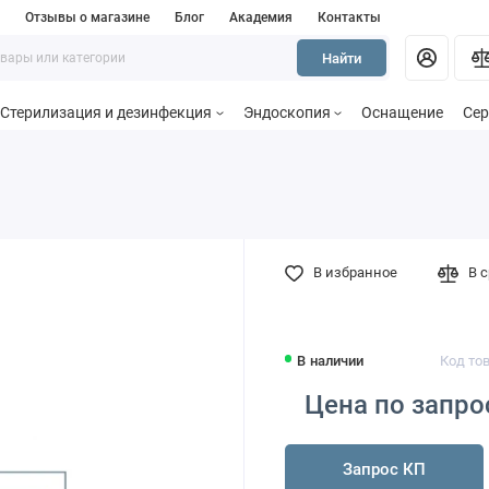
и
Отзывы о магазине
Блог
Академия
Контакты
Найти
Стерилизация и дезинфекция
Эндоскопия
Оснащение
Сер
В избранное
В 
В наличии
Код то
Цена по запро
Запрос КП