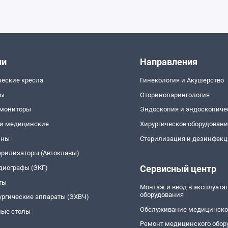
ии
Направления
ческие кресла
Гинекология и Акушерство
пы
Оториноларингология
 мониторы
Эндоскопия и эндоскопиче
и медицинские
Хирургическое оборудован
йны
Стерилизация и дезинфекц
ерилизаторы (Автоклавы)
Сервисный центр
диографы (ЭКГ)
ты
Монтаж и ввод в эксплуат
оборудования
ургические аппараты (ЭХВЧ)
Обслуживание медицинско
ые столы
Ремонт медицинского обор