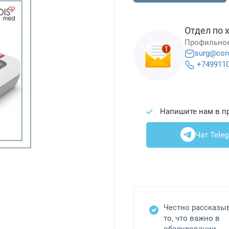
Отдел по 
Профильное
surg@cor
+749911
Напишите нам в п
Чат Tele
Честно рассказы
то, что важно в