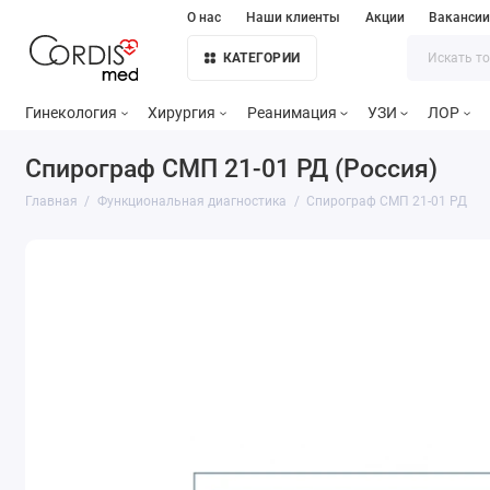
О нас
Наши клиенты
Акции
Ваканси
КАТЕГОРИИ
Гинекология
Хирургия
Реанимация
УЗИ
ЛОР
Спирограф СМП 21-01 РД (Россия)
Главная
Функциональная диагностика
Спирограф СМП 21-01 РД