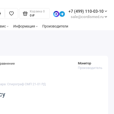
+7 (499) 110-03-10
Корзина
0
0 ₽
sale@cordismed.ru
вис
Информация
Производители
Монитор
сравнение
Производитель
вара: Спирограф СМП 21-01 РД
су