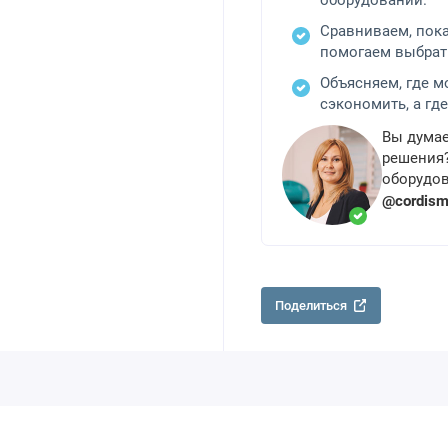
оборудовании.
Сравниваем, пок
помогаем выбрат
Объясняем, где 
сэкономить, а где
Вы думае
решения?
оборудов
@cordis
Поделиться