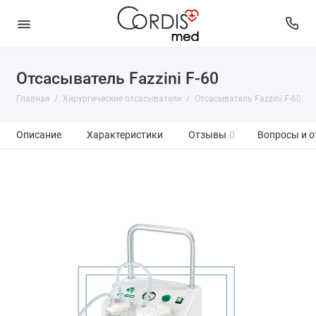
Отсасыватель Fazzini F-60
Главная
Хирургические отсасыватели
Отсасыватель Fazzini F-60
Описание
Характеристики
Отзывы
0
Вопросы и о