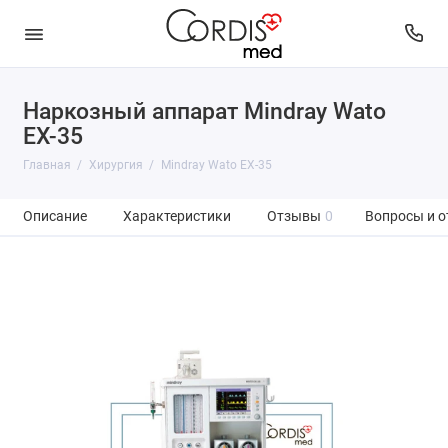
Наркозный аппарат Mindray Wato
EX-35
Главная
Хирургия
Mindray Wato EX-35
Описание
Характеристики
Отзывы
0
Вопросы и о