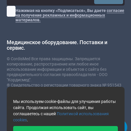
Нажимая на кнопку «Подписаться», Вы даете
согласие
на получение рекламных и информационных
материалов.
Медицинское оборудование. Поставки и
сервис.
© CordisMed Все права защищены. Запрещается
копирование, распространение или любое иное
использование информации и объектов с сайта без
предварительного согласия правообладателя - ООО
"Кордисмед".
® Свидетельство о регистрации товарного знака № 951543
от 03.07.2023
* Сайт носит информационный характер и не
Мы используем cookie-файлы для улучшения работы
является публичной офертой.
сайта. Продолжая использовать сайт, вы
соглашаетесь с нашей
Политикой использования
Стоимость товаров и услуг зависит от комплектации,
cookies
.
текущего курса валют и прочих факторов.
Наличие и подробные характеристики товара уточняйте у