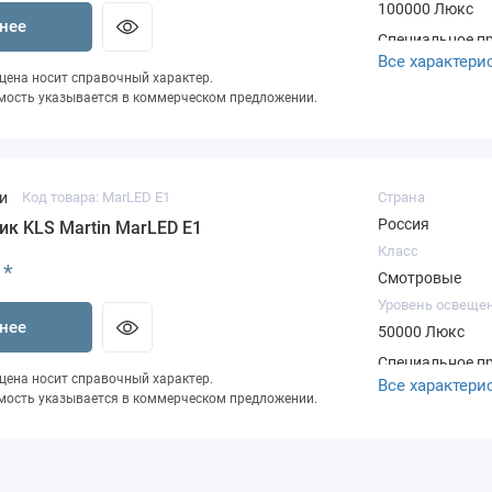
100000 Люкс
нее
Специальное п
Все характери
ценыСкидка на
 цена носит справочный характер.
ЭкспертностьПо
мость указывается в коммерческом предложении.
Подготовка КПВ
оборудование 
нашего склада
и
Код товара: MarLED E1
Страна
Россия
ик KLS Martin MarLED E1
Класс
*
Смотровые
Уровень освеще
нее
50000 Люкс
Специальное п
 цена носит справочный характер.
Все характери
ценыСкидка на
мость указывается в коммерческом предложении.
ЭкспертностьПо
Подготовка КПВ
оборудование 
нашего склада