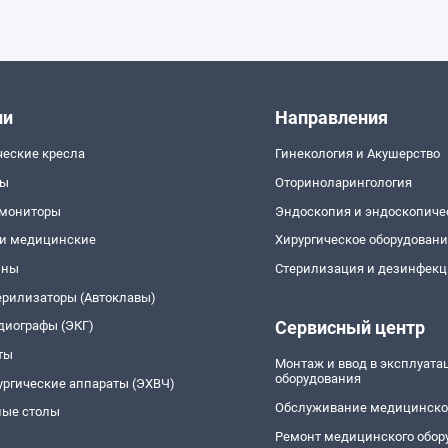
ии
Направления
ческие кресла
Гинекология и Акушерство
пы
Оториноларингология
 мониторы
Эндоскопия и эндоскопиче
и медицинские
Хирургическое оборудован
йны
Стерилизация и дезинфекц
ерилизаторы (Автоклавы)
Сервисный центр
диографы (ЭКГ)
ты
Монтаж и ввод в эксплуат
оборудования
ургические аппараты (ЭХВЧ)
Обслуживание медицинско
ые столы
Ремонт медицинского обор