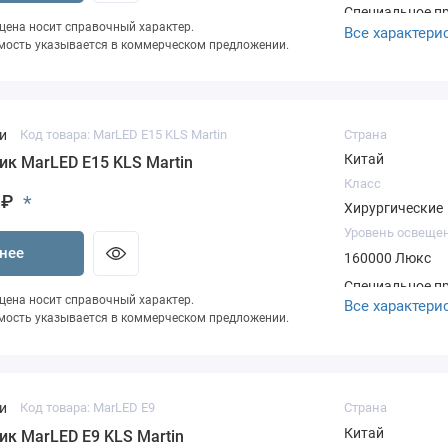
Специальное п
 цена носит справочный характер.
Все характери
ценыСкидка на
мость указывается в коммерческом предложении.
ЭкспертностьПо
Подготовка КПВ
оборудование 
нашего склада 
и
Код товара: MarLED E15 KLS Martin
Страна
Китай
ик MarLED E15 KLS Martin
Класс
 ₽
*
Хирургические
Уровень освеще
нее
160000 Люкс
Специальное п
 цена носит справочный характер.
Все характери
ценыСкидка на
мость указывается в коммерческом предложении.
ЭкспертностьПо
Подготовка КПВ
оборудование 
нашего склада
и
Код товара: MarLED E9
Страна
Китай
ик MarLED E9 KLS Martin