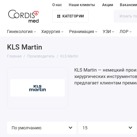
О нас
Наши клиенты
Акции
Ваканси
КАТЕГОРИИ
Гинекология
Хирургия
Реанимация
УЗИ
ЛОР
KLS Martin
Главная
Производитель
KLS Martin
KLS Martin — немецкий прои
хирургических инструменто
предлагает клиентам преми