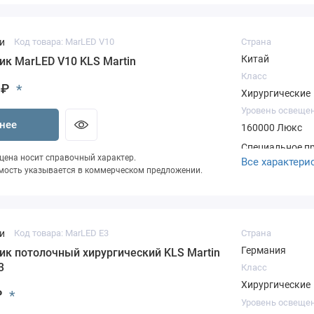
оборудование 
нашего склада
и
Код товара: MarLED V10
Страна
Китай
ик MarLED V10 KLS Martin
Класс
 ₽
*
Хирургические
Уровень освеще
нее
160000 Люкс
Специальное п
 цена носит справочный характер.
Все характери
ценыСкидка на
мость указывается в коммерческом предложении.
ЭкспертностьПо
Подготовка КПВ
оборудование 
нашего склада
и
Код товара: MarLED E3
Страна
Германия
ик потолочный хирургический KLS Martin
3
Класс
Хирургические
₽
*
Уровень освеще