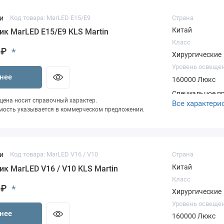
и
Код товара: MarLED E15/E9
Страна
Китай
ик MarLED E15/E9 KLS Martin
Класс
 ₽
*
Хирургические
Уровень освеще
нее
160000 Люкс
Специальное п
 цена носит справочный характер.
Все характери
ценыСкидка на
мость указывается в коммерческом предложении.
ЭкспертностьПо
Подготовка КПВ
оборудование 
нашего склада
и
Код товара: MarLED V16 / V10
Страна
Китай
ик MarLED V16 / V10 KLS Martin
Класс
 ₽
*
Хирургические
Уровень освеще
нее
160000 Люкс