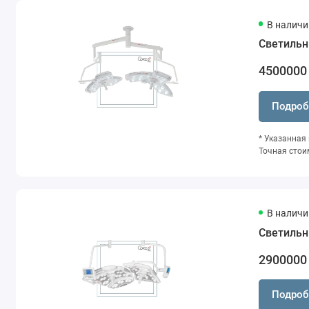
В наличи
Светильн
4500000
Подроб
* Указанная
Точная стои
В наличи
Светильн
2900000
Подроб