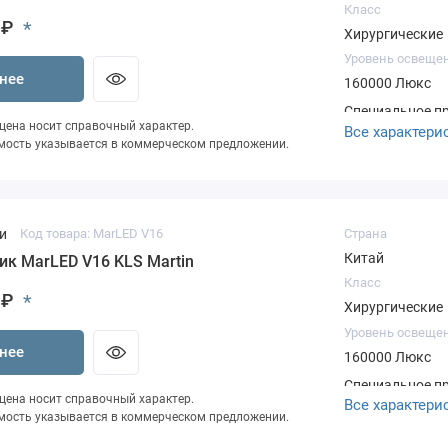
Класс
 ₽
*
Хирургические
Уровень освеще
нее
160000 Люкс
Специальное п
 цена носит справочный характер.
Все характери
ценыСкидка на
мость указывается в коммерческом предложении.
ЭкспертностьПо
Подготовка КПВ
оборудование 
нашего склада
и
Код товара: MarLED V16
Страна
Китай
ик MarLED V16 KLS Martin
Класс
 ₽
*
Хирургические
Уровень освеще
нее
160000 Люкс
Специальное п
 цена носит справочный характер.
Все характери
ценыСкидка на
мость указывается в коммерческом предложении.
ЭкспертностьПо
Подготовка КПВ