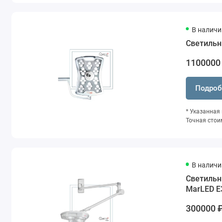
В наличи
Светильн
1100000
Подроб
* Указанная
Точная стои
В наличи
Светильн
MarLED E
300000 