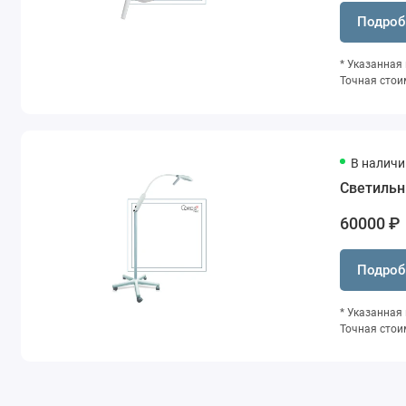
Подроб
* Указанная
Точная стои
В наличи
Светильн
60000 ₽
Подроб
* Указанная
Точная стои