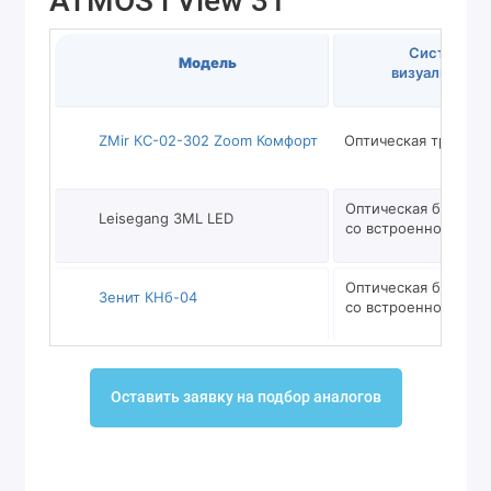
ATMOS i View 31
Система
Модель
визуализации
ZMir КС-02-302 Zoom Комфорт
Оптическая триноку
Оптическая бинокул
Leisegang 3ML LED
со встроенной кам
Оптическая бинокул
Зенит КНб-04
со встроенной кам
Оставить заявку на подбор аналогов