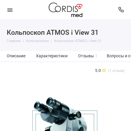
Кольпоскоп ATMOS i View 31
Главная
Кольпоскопы
Кольпоскоп ATMOS i View 31
Описание
Характеристики
Отзывы
1
Вопросы и о
5.0
(1 отзыв)