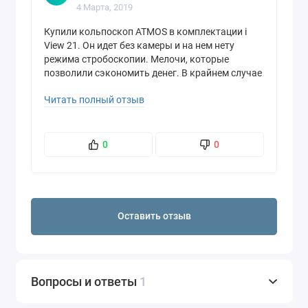
4 Марта, 2019
Купили кольпоскоп ATMOS в комплектации i
View 21. Он идет без камеры и на нем нету
режима стробоскопии. Мелочи, которые
позволили сэкономить денег. В крайнем случае
можно докупить это и получить тот же
Читать полный отзыв
функционал, что и на 31. Спасибо, Ульяне, что
помогла выбрать кольпоскоп и все оформить.
Быстро получили кольпоскоп. На все вопросы
ответили, со всем помогли.
0
0
Оставить отзыв
Вопросы и ответы
1