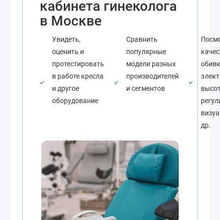
кабинета гинеколога
в Москве
Увидеть,
Сравнить
Посмо
оценить и
популярные
качес
протестировать
модели разных
обивк
в работе кресла
производителей
элект
и другое
и сегментов
высот
оборудование
регул
визуа
др.