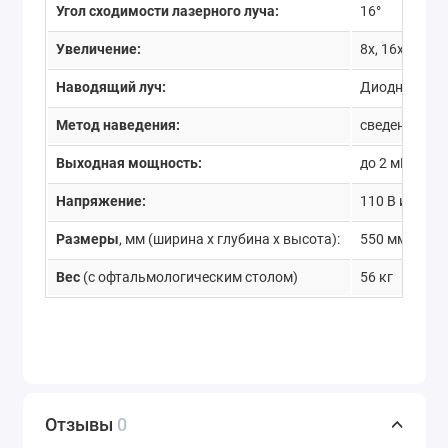
Угол сходимости лазерного луча:
16°
Увеличение:
8x, 16x, 32x
Наводящий луч:
Диодный лазе
Метод наведения:
сведение 4 т
Выходная мощность:
до 2 мВт, ре
Напряжение:
110 В или 230
Размеры
, мм (ширина х глубина х высота):
550 мм х 450
Вес
(с офтальмологическим столом)
56 кг
Отзывы
0