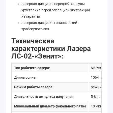
лазерная дисцизия передней капсулы
хрусталика перед операцией экстракции
катаракты;
лазерная дисцизия гониосинехий-
трабекулотомия.
Технические
характеристики Лазера
ЛС-02-«Зенит»:
Тип рабочего лазера:
Nd:YAG лазер
Длина волны:
1064 нм;
Режим работы лазера:
режим модул
Длительность импульса излучения
5-8 нс;
Минимальный диаметр фокального пятна
10 мкм;