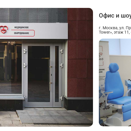
Офис и шо
г. Москва, ул. П
Tower», этаж 11,