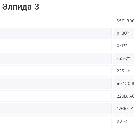
 Элпида-3
550–80
0–80°
0-17°
-55-2°
225 кг
до 150 
220В, A
1765×9
90 кг