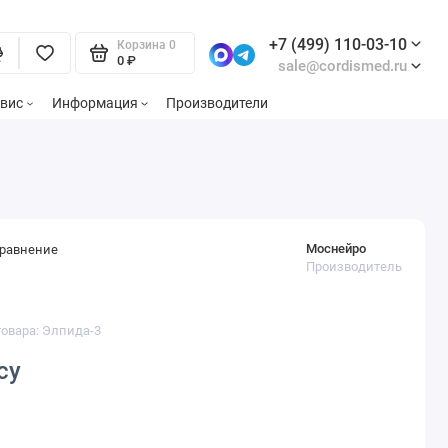
+7 (499) 110-03-10
Корзина
0
0 ₽
sale@cordismed.ru
вис
Информация
Производители
Моснейро
сравнение
Производитель
товара: Элпида-3
су