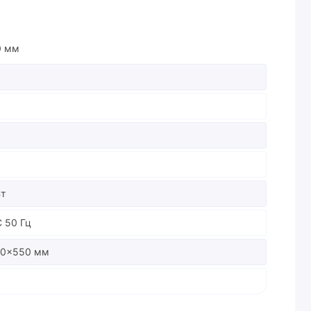
0 мм
Вт
C 50 Гц
10×550 мм