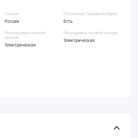
Страна
Положение Тренделенбурга
Россия
Есть
Регулировка спинной
Регулировка тазовой секции
секции
Электрическая
Электрическая