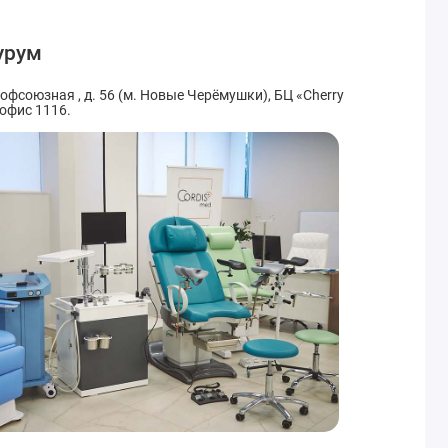
урум
рофсоюзная , д. 56 (м. Новые Черёмушки), БЦ «Cherry
 офис 1116.