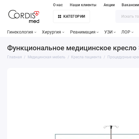
О нас
Наши клиенты
Акции
Ваканси
КАТЕГОРИИ
Гинекология
Хирургия
Реанимация
УЗИ
ЛОР
Функциональное медицинское кресло 
Главная
Медицинская мебель
Кресла пациента
Процедурные кре