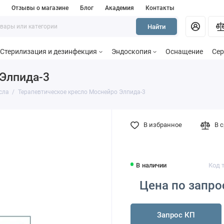
и
Отзывы о магазине
Блог
Академия
Контакты
Найти
Стерилизация и дезинфекция
Эндоскопия
Оснащение
Сер
Элпида-3
сла
Терапевтическое кресло Моснейро Элпида-3
В избранное
В 
В наличии
Код 
Цена по запро
Запрос КП