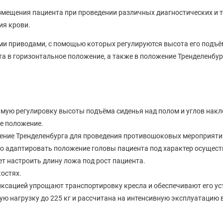
мещения пациента при проведении различных диагностических и 
ия крови.
 приводами, с помощью которых регулируются высота его подъёма
а в горизонтальное положение, а также в положение Тренделенбург
ую регулировку высоты подъёма сиденья над полом и углов накло
е положение.
ение Тренделенбурга для проведения противошоковых мероприяти
о адаптировать положение головы пациента под характер осущес
ет настроить длину ложа под рост пациента.
остях.
сацией упрощают транспортировку кресла и обеспечивают его ус
ю нагрузку до 225 кг и рассчитана на интенсивную эксплуатацию 