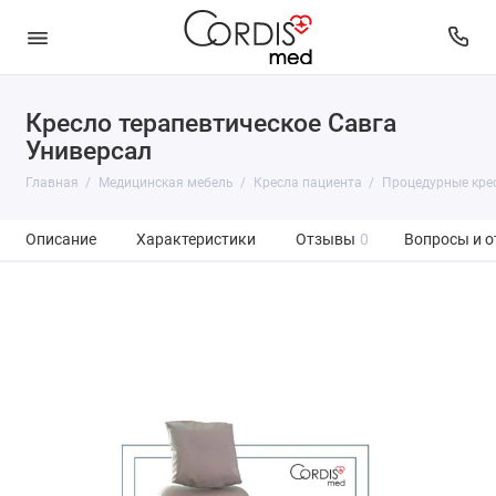
Кресло терапевтическое Савга
Универсал
Главная
Медицинская мебель
Кресла пациента
Процедурные кре
Описание
Характеристики
Отзывы
0
Вопросы и о