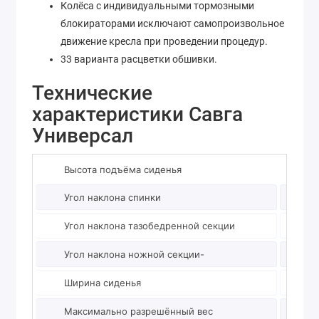
Колёса с индивидуальными тормозными
блокираторами исключают самопроизвольное
движение кресла при проведении процедур.
33 варианта расцветки обшивки.
Технические
характеристики Савга
Универсал
Высота подъёма сиденья
600-8
Угол наклона спинки
20-75°
Угол наклона тазобедренной секции
5-30°
Угол наклона ножной секции-
5-30°
Ширина сиденья
580 м
Максимально разрешённый вес
200 кг