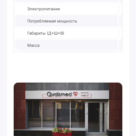
Электропитание
230В, 
Потребляемая мощность
210 ВА
Габариты (Д×Ш×В)
2250×
Масса
87,4 кг