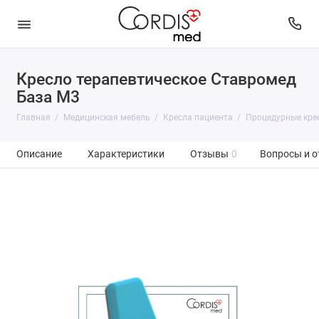
Кресло терапевтическое Ставромед
База М3
Главная
Медицинская мебель
Кресла пациента
Процедурные кре
Описание
Характеристики
Отзывы
0
Вопросы и о