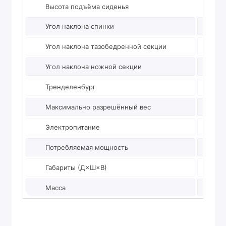
Высота подъёма сиденья
550 м
Угол наклона спинки
0-80°
Угол наклона тазобедренной секции
0-25°
Угол наклона ножной секции
0-40°
Тренделенбург
до -25
Максимально разрешённый вес
200 кг
Электропитание
220 В,
Потребляемая мощность
не бол
Габариты (Д×Ш×В)
2150×
Масса
80 кг