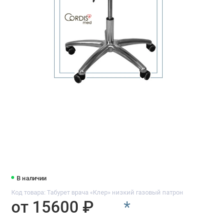
В наличии
Код товара: Табурет врача «Клер» низкий газовый патрон
от 15600 ₽
*