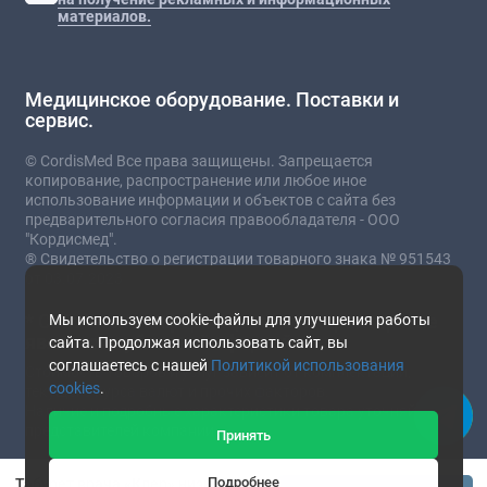
материалов.
Медицинское оборудование. Поставки и
сервис.
© CordisMed Все права защищены. Запрещается
копирование, распространение или любое иное
использование информации и объектов с сайта без
предварительного согласия правообладателя - ООО
"Кордисмед".
® Свидетельство о регистрации товарного знака № 951543
от 03.07.2023
* Сайт носит информационный характер и не
Мы используем cookie-файлы для улучшения работы
является публичной офертой.
сайта. Продолжая использовать сайт, вы
соглашаетесь с нашей
Политикой использования
Стоимость товаров и услуг зависит от комплектации,
cookies
.
текущего курса валют и прочих факторов.
Наличие и подробные характеристики товара уточняйте у
представителей компании.
Принять
This site is protected by reCAPTCHA and the Google
Privacy
Подробнее
Табурет врача «Клер» низкий газовый патрон (Россия)