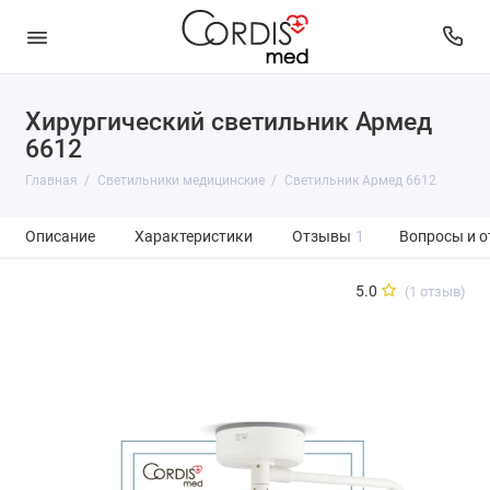
Хирургический светильник Армед
6612
Главная
Светильники медицинские
Светильник Армед 6612
Описание
Характеристики
Отзывы
1
Вопросы и о
5.0
(1 отзыв)