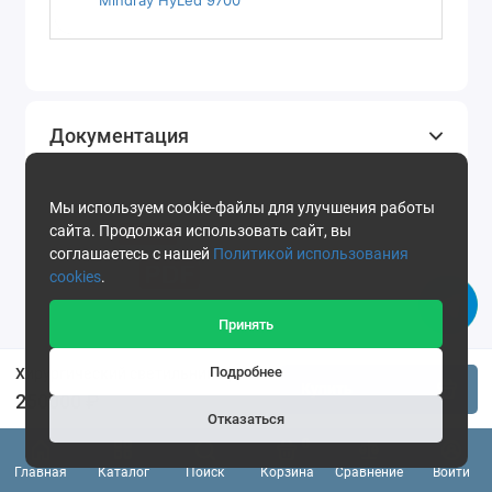
Mindray HyLed 9700
Документация
Мы используем cookie-файлы для улучшения работы
сайта. Продолжая использовать сайт, вы
соглашаетесь с нашей
Политикой использования
cookies
.
Принять
Регистрационное
Подробнее
Хирургический светильник Армед 6612
Купить
удостоверение на светильник
250000 ₽
Армед 6612. Скачать PDF
Отказаться
0
Главная
Каталог
Поиск
Корзина
Сравнение
Войти