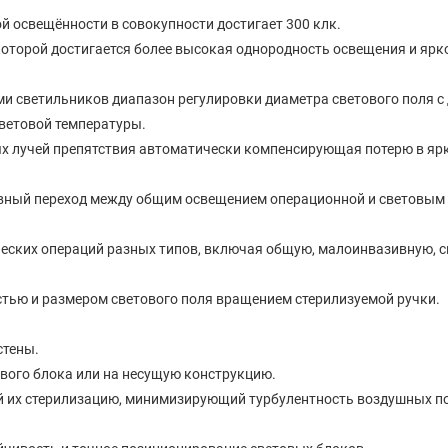
 освещённости в совокупности достигает 300 клк.
 которой достигается более высокая однородность освещения и яр
 светильников диапазон регулировки диаметра светового поля с
цветовой температуры.
вых лучей препятствия автоматически компенсирующая потерю в яр
лавный переход между общим освещением операционной и световым
еских операций разных типов, включая общую, малоинвазивную, с
тью и размером светового поля вращением стерилизуемой ручки.
стены.
вого блока или на несущую конструкцию.
 их стерилизацию, минимизирующий турбулентность воздушных п