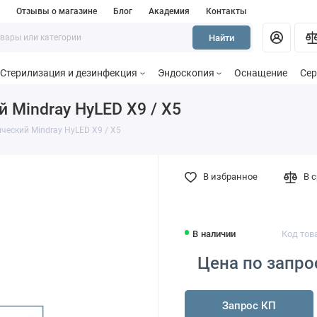
и
Отзывы о магазине
Блог
Академия
Контакты
Найти
Стерилизация и дезинфекция
Эндоскопия
Оснащение
Сер
 Mindray HyLED X9 / X5
ческий Mindray HyLED X9 / X5
В избранное
В 
В наличии
Код това
Цена по запро
Запрос КП