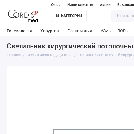
О нас
Наши клиенты
Акции
Ваканси
КАТЕГОРИИ
Гинекология
Хирургия
Реанимация
УЗИ
ЛОР
Cветильник хирургический потолочный
Главная
Светильники медицинские
Светильник потолочный хирурги