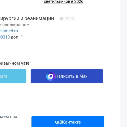
светильников в 2026
хирургии и реанимации
2020
 направление
dismed.ru
00310
доп. 1
ривычном чате:
gram
Написать в Max
ваем про
ВКонтакте