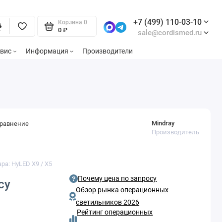
+7 (499) 110-03-10
Корзина
0
0 ₽
sale@cordismed.ru
вис
Информация
Производители
Mindray
сравнение
Производитель
ра: HyLED X9 / X5
Почему цена по запросу
су
Обзор рынка операционных
светильников 2026
Рейтинг операционных