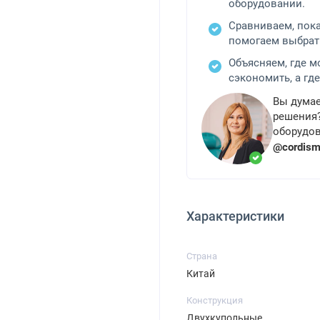
оборудовании.
Сравниваем, пок
помогаем выбрат
Объясняем, где 
сэкономить, а где
Вы думае
решения?
оборудов
@cordis
Характеристики
Страна
Китай
Конструкция
Двухкупольные