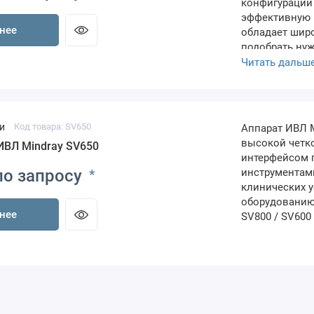
конфигураций
эффективную 
нее
обладает шир
подобрать ну
Читать дальш
и
Код товара: SV650
Аппарат ИВЛ M
высокой четк
ИВЛ Mindray SV650
интерфейсом 
инструментам
по запросу
*
клинических 
оборудованию
нее
SV800 / SV600