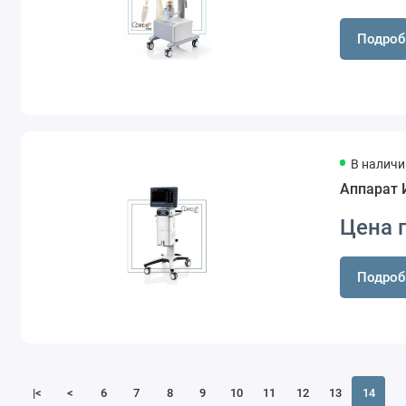
Подроб
В наличи
Аппарат 
Цена 
Подроб
|<
<
6
7
8
9
10
11
12
13
14