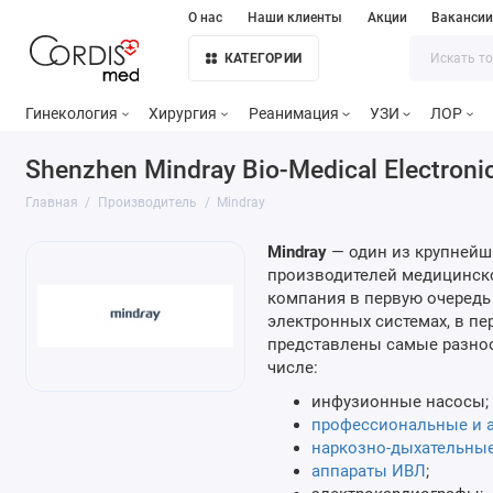
О нас
Наши клиенты
Акции
Ваканси
КАТЕГОРИИ
Гинекология
Хирургия
Реанимация
УЗИ
ЛОР
Shenzhen Mindray Bio-Medical Electroni
Главная
Производитель
Mindray
Mindray
— один из крупнейш
производителей медицинской
компания в первую очередь
электронных системах, в п
представлены самые разно
числе:
инфузионные насосы;
профессиональные и 
наркозно-дыхательны
аппараты ИВЛ
;