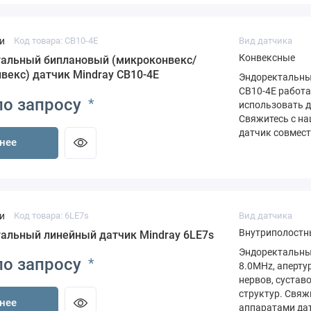
и
Код товара: CB10-4E
Вид датчика
Конвексные
альный биплановый (микроконвекс/
векс) датчик Mindray CB10-4E
Эндоректальны
CB10-4E работа
по запросу
*
использовать д
Свяжитесь с на
датчик совмест
нее
и
Код товара: 6LE7s
Вид датчика
Внутриполостн
альный линейный датчик Mindray 6LE7s
Эндоректальный
по запросу
*
8.0MHz, аперту
нервов, сустав
структур. Свяж
нее
аппаратами дат