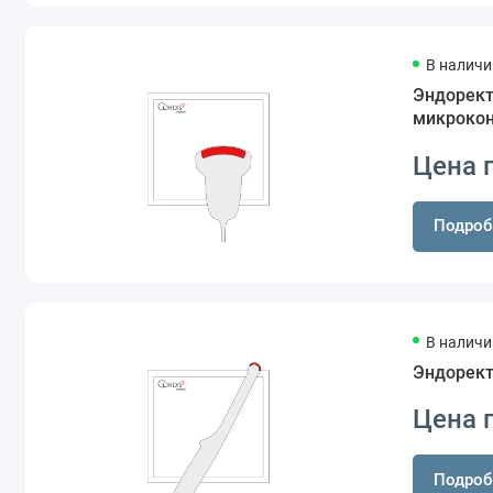
В наличи
Эндорект
микрокон
Цена 
Подроб
В наличи
Эндорект
Цена 
Подроб