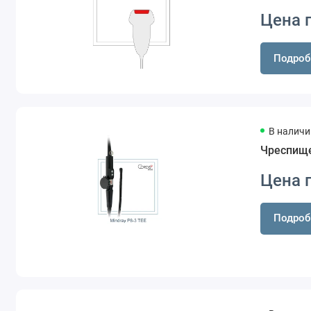
Цена 
Подроб
В наличи
Чреспище
Цена 
Подроб