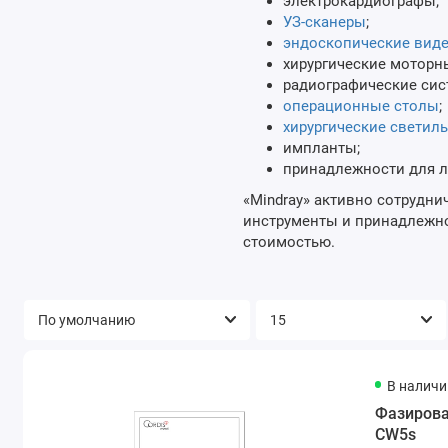
электрокардиографы;
УЗ-сканеры
;
эндоскопические вид
хирургические моторн
радиографические сис
операционные столы
;
хирургические светил
импланты;
принадлежности для л
«Mindray» активно сотрудн
инструменты и принадлежно
стоимостью.
В наличи
Фазирова
CW5s