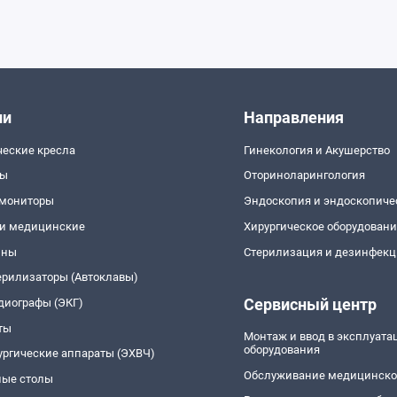
ии
Направления
ческие кресла
Гинекология и Акушерство
пы
Оториноларингология
 мониторы
Эндоскопия и эндоскопиче
и медицинские
Хирургическое оборудован
йны
Стерилизация и дезинфекц
ерилизаторы (Автоклавы)
Сервисный центр
диографы (ЭКГ)
ты
Монтаж и ввод в эксплуат
оборудования
ургические аппараты (ЭХВЧ)
Обслуживание медицинско
ые столы