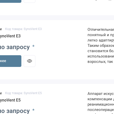
и
Код товара: SynoVent E3
Отличительная
понятный и пр
ynoVent E3
легко адаптир
Таким образом
по запросу
*
становится бо
использование
нее
взрослых, так
и
Код товара: SynoVent E5
Аппарат искус
компенсации 
ynoVent E5
реанимационн
послеопераци
по запросу
*