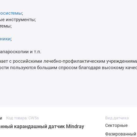
еосистемы
;
ые инструменты;
темы;
ьники
;
апароскопии и т.п.
ичает с российскими лечебно-профилактическим учреждениям
сти пользуются большим спросом благодаря высокому качест
и
Код товара: CW5s
Вид датчика
Секторные
нный карандашный датчик Mindray
Фазированный 