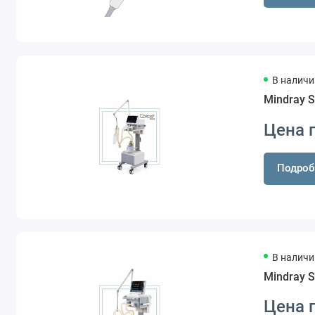
В наличи
Mindray S
Цена 
Подроб
В наличи
Mindray S
Цена 