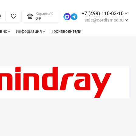
+7 (499) 110-03-10
Корзина
0
0 ₽
sale@cordismed.ru
вис
Информация
Производители