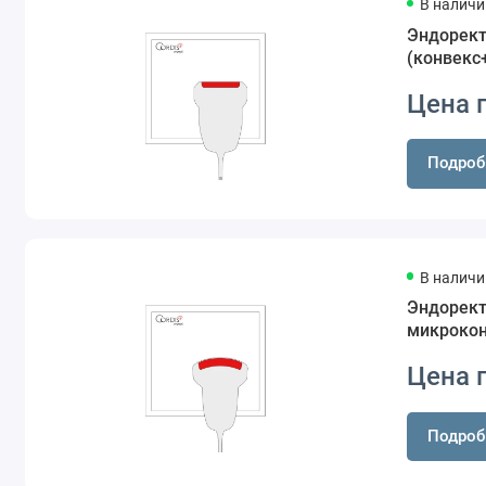
В наличи
Эндорек
(конвекс
Цена 
Подроб
В наличи
Эндорект
микрокон
Цена 
Подроб