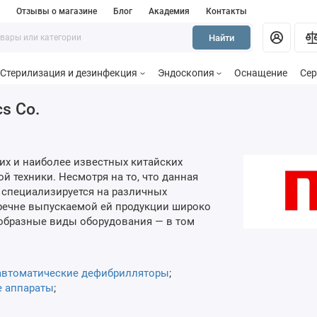
и
Отзывы о магазине
Блог
Академия
Контакты
Найти
Стерилизация и дезинфекция
Эндоскопия
Оснащение
Сер
cs Co.
их и наиболее известных китайских
 техники. Несмотря на то, что данная
 специализируется на различных
еречне выпускаемой ей продукции широко
образные виды оборудования — в том
автоматические дефибрилляторы
;
е аппараты
;