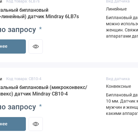
и
Код товара: 6LB7s
Вид датчика
Линейные
тальный биплановый
+линейный) датчик Mindray 6LB7s
Биплановый дат
можно использо
по запросу
*
женщин. Свяжит
аппаратами дат
нее
и
Код товара: CB10-4
Вид датчика
Конвексные
альный биплановый (микроконвекс/
векс) датчик Mindray CB10-4
Биплановый датч
10 мм. Датчик 
по запросу
*
мужчин и женщи
какими аппарат
нее