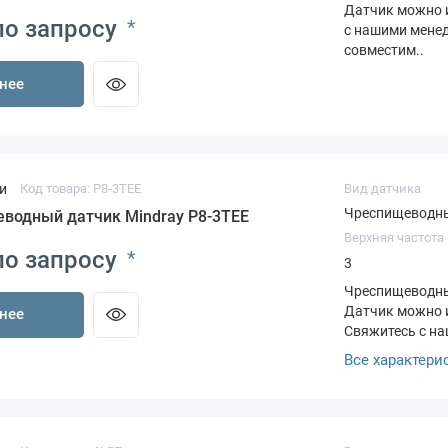
Датчик можно и
по запросу
*
с нашими менед
совместим..
нее
и
Код товара: P8-3TEE
Вид датчика
Чреспищеводн
водный датчик Mindray P8-3TEE
Верхняя частота
по запросу
*
3
Чреспищеводный
Датчик можно 
нее
Свяжитесь с на
датчик совмест
Все характери