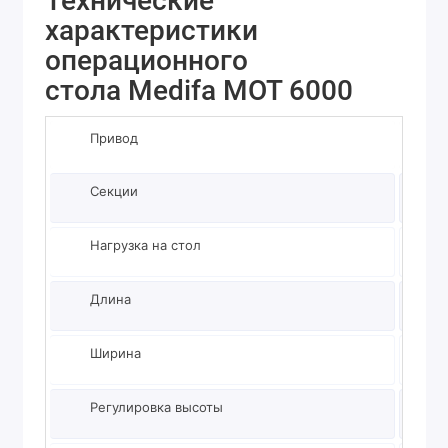
Технические
характеристики
операционного
стола Medifa MOT 6000
Привод
Элект
Секции
4
Нагрузка на стол
300 к
Длина
2160
Ширина
540 
Регулировка высоты
от 75