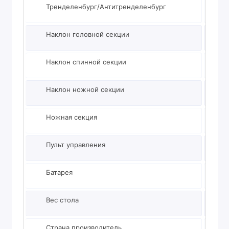
Тренделенбург/Антитренделенбург
от -2
Наклон головной секции
от +1
Наклон спинной секции
от -7
Наклон ножной секции
от -2
Ножная секция
Разде
Пульт управления
Да
Батарея
Да
Вес стола
200 к
Страна производитель
Герм