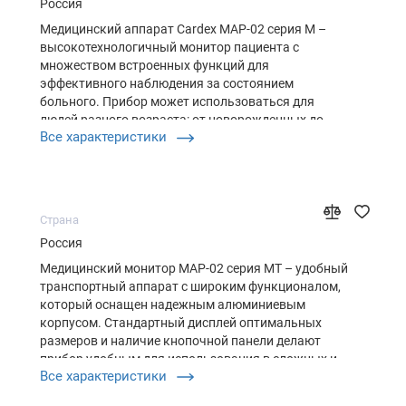
Россия
Медицинский аппарат Cardex МАР-02 серия М –
высокотехнологичный монитор пациента с
множеством встроенных функций для
эффективного наблюдения за состоянием
больного. Прибор может использоваться для
людей разного возраста: от новорожденных до
Все характеристики
пожилых. Для оптимальной и эффективной работы
к оборудованию подключаются внешние модули.
Встроенная система тревоги позволяет
специалистам быстро отреаг…
Страна
Россия
Медицинский монитор МАР-02 серия МТ – удобный
транспортный аппарат с широким функционалом,
который оснащен надежным алюминиевым
корпусом. Стандартный дисплей оптимальных
размеров и наличие кнопочной панели делают
прибор удобным для использования в сложных и
Все характеристики
экстремальных условиях. Он предназначен как для
персонала СМП, так и для специалистов службы