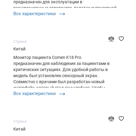
предназначен для эксплуатации в
реанимационных отделениях, палатах интенсивной
Все характеристики
терапии, анестезии. Благодаря удобному экрану
(полихромному) и интуитивно-понятному
интерфейсу работать с устройством просто и легко.
О…
Страна
Китай
Монитор пациента Comen K18 Pro
предназначен для наблюдения за пациентами в
критических ситуациях. Для удобной работы в
модель был установлен сенсорный экран.
Совместно с врачами был разработан новый
интерфейс, который стал еще удобнее. Чтобы
Все характеристики
врачи быстрее принимали важные решения
производитель с нуля разработал различные
клинические вспомогательные приложения. Comen
K18…
Страна
Китай