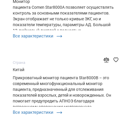
Монитор
пациента Comen Star8000A позволяет осуществлять
контроль за основными показателями пациентов.
Экран отображает не только кривые ЭКГ, но и
показатели температуры, параметры АД. Большой
12-дюймовый дисплей с полностью
Все характеристики
русифицированным меню дает специалистам
возможность быстро оказать необходимую
помощь. В приборе есть полномерная защита
больного: вызов медицинской сестры,…
Страна
Китай
Прикроватный монитор пациента Star8000B – это
современный многофункциональный монитор
пациента, предназначенный для отслеживания
показателей взрослых, детей и новорожденных. Он
помогает предупредить АПНОЭ благодаря
встроенному оповещению медперсонала.
Все характеристики
Компактный и легкий аппарат применяют не
только в стационарных отделениях, но и в машинах
СМП. Удобные способы крепления оборудования
дают воз…