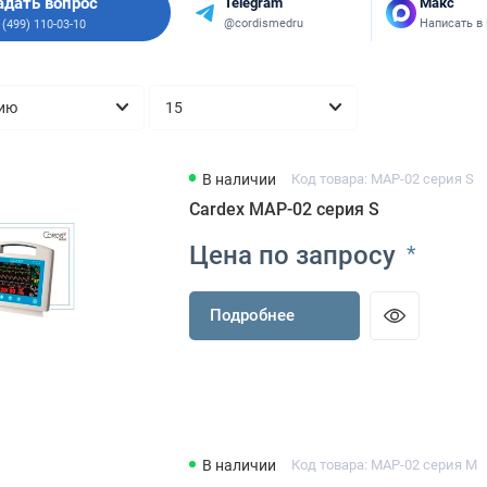
адать вопрос
Telegram
Макс
@cordismedru
Написать в
 (499) 110-03-10
В наличии
Код товара: МАР-02 серия S
Cardex МАР-02 серия S
Цена по запросу
*
Подробнее
В наличии
Код товара: МАР-02 серия М