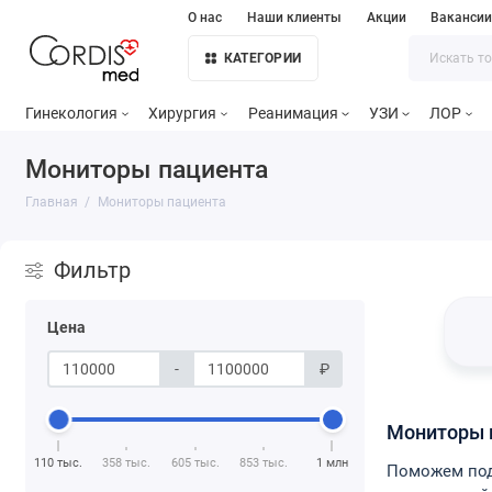
О нас
Наши клиенты
Акции
Ваканси
КАТЕГОРИИ
Гинекология
Хирургия
Реанимация
УЗИ
ЛОР
Мониторы пациента
Главная
Мониторы пациента
Фильтр
Цена
-
₽
Мониторы 
110 тыс.
358 тыс.
605 тыс.
853 тыс.
1 млн
Поможем под