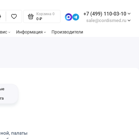
+7 (499) 110-03-10
Корзина
0
0 ₽
sale@cordismed.ru
вис
Информация
Производители
ые
ы
га
нной, палаты