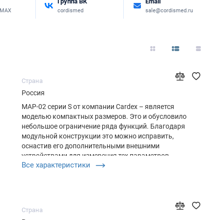
Группа ВК
Email
 MAX
cordismed
sale@cordismed.ru
Страна
Россия
МАР-02 серии S от компании Cardex – является
моделью компактных размеров. Это и обусловило
небольшое ограничение ряда функций. Благодаря
модульной конструкции это можно исправить,
оснастив его дополнительными внешними
устройствами для измерения тех параметров,
Все характеристики
которые не предусмотрены в базовом
функционале. Использование монитора возможно
не только в условиях статичного размещения
пациента, …
Страна