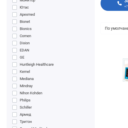
Монитор
З
+7
Ютас
Apexmed
Bionet
Bionics
Comen
Dixion
EDAN
GE
Huntleigh Healthcare
Kernel
Mediana
Mindray
Nihon Kohden
Philips
Schiller
Армед
Тритон