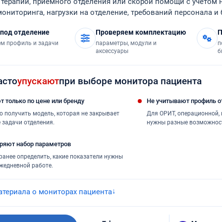
 терапии, приемного отделения или скорой помощи с учетом
ониторинга, нагрузки на отделение, требований персонала и
 под отделение
Проверяем комплектацию
П
м профиль и задачи
параметры, модули и
п
аксессуары
б
асто
упускают
при выборе монитора пациента
 только по цене или бренду
Не учитывают профиль о
о получить модель, которая не закрывает
Для ОРИТ, операционной,
 задачи отделения.
нужны разные возможнос
еряют набор параметров
ранее определить, какие показатели нужны
ежедневной работе.
атериала о мониторах пациента