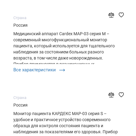
медицины катастроф. Особенности монитора…
Страна
Россия
Медицинский аппарат Cardex МАР-03 серия M –
современный многофункциональный монитор
пациента, который используется для тщательного
наблюдения за состоянием больных разного
возраста, в том числе даже новорожденных.
Прибор применяется в реанимационных
Все характеристики
отделениях, а также для кабинетов терапии и
анестезиологии. Широкий спектр параметров
монитора дает возможность обеспечивать
максимально полный …
Страна
Россия
Монитор пациента КАРДЕКС МАР-03 серия S –
удобное и практичное устройство современного
образца для контроля состояния пациента и
наблюдения за показателями его здоровья. Прибор