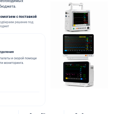
 необходимых
 бюджета.
омогаем с поставкой
одбираем решение под
юджет
тделения
 палаты и скорой помощи
ти мониторинга.