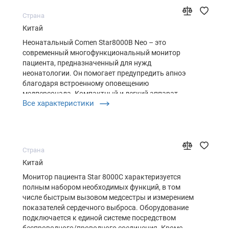
Страна
Китай
Неонатальный Comen Star8000B Neo – это
современный многофункциональный монитор
пациента, предназначенный для нужд
неонатологии. Он помогает предупредить апноэ
благодаря встроенному оповещению
медперсонала. Компактный и легкий аппарат
Все характеристики
применяют не только в стационарных отделениях,
но и в машинах СМП. Удобные способы крепления
оборудования дают возможность ускорить работы
специалистов, св…
Страна
Китай
Монитор пациента Star 8000C характеризуется
полным набором необходимых функций, в том
числе быстрым вызовом медсестры и измерением
показателей сердечного выброса. Оборудование
подключается к единой системе посредством
беспроводного/проводного соединения. Кроме