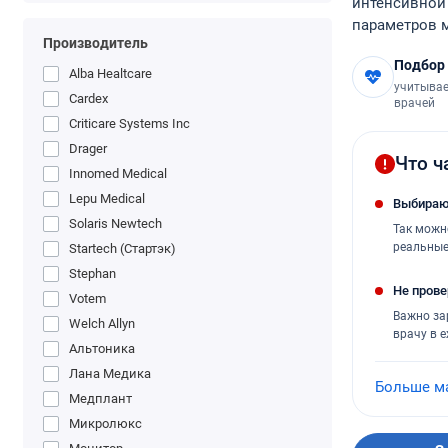
интенсивной
параметров м
Производитель
Подбор
Alba Healtcare
учитывае
Cardex
врачей
Criticare Systems Inc
Drager
Что ч
Innomed Medical
Lepu Medical
Выбирают
Solaris Newtech
Так можн
реальные
Startech (Стартэк)
Stephan
Не пров
Votem
Важно за
Welch Allyn
врачу в 
Альтоника
Лана Медика
Больше м
Медплант
Микролюкс