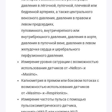
давления в лёгочной, пупочной, плечевой или
бедренной артериях, а также центрального
венозного давления, давления в правом и
левом предсердиях,
пуповинного, внутричерепного или
внутрибрюшного давления, давления в аорте,
давления в пупочной вене, давления в левом
желудочке сердца и церебрального
перфузионного давления.
Измерение уровня сатурации с возможностью
использования датчиков от «Nellcor» и
«Masimo».
Капнометрия в прямом или боковом потоках с
возможностью использования датчиков
от «Masimo» и «Respirionics».
Измерение частоты пульса с помощью
пульсоксиметрического датчика,
манжеты НИАД или катетера ИАД.