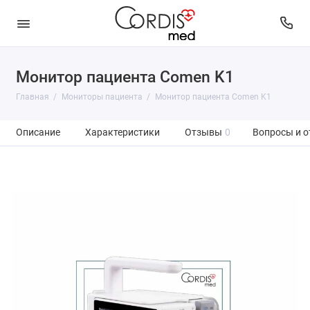
Монитор пациента Comen K1
Главная
Мониторы пациента
Монитор пациента Comen K1
Описание
Характеристики
Отзывы
0
Вопросы и о