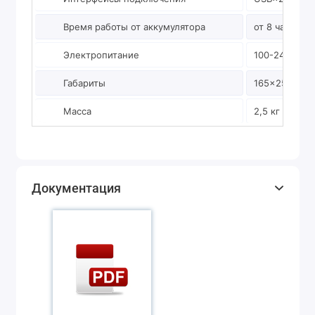
Время работы от аккумулятора
от 8 часов
Электропитание
100-240В, AC
Габариты
165×250×165
Масса
2,5 кг
Документация