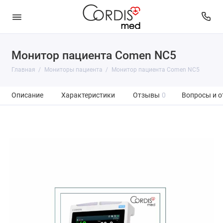
Монитор пациента Comen NC5
Главная
Мониторы пациента
Монитор пациента Comen NC5
Описание
Характеристики
Отзывы
0
Вопросы и о