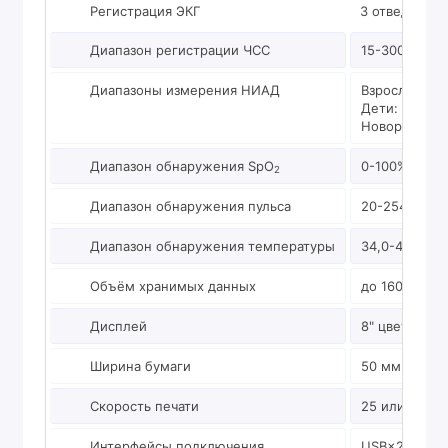
Регистрация ЭКГ
3 отведения
Диапазон регистрации ЧСС
15-300 уд/ми
Диапазоны измерения НИАД
Взрослые: 40
Дети: 40-200
Новорожденны
Диапазон обнаружения SpO
0-100% (Come
2
Диапазон обнаружения пульса
20-254 (Come
Диапазон обнаружения температуры
34,0-42,2 °C
Объём хранимых данных
до 160 часов
Дисплей
8" цветной 
Ширина бумаги
50 мм
Скорость печати
25 или 50 мм
Интерфейсы подключения
USB×2, Wi-Fi,