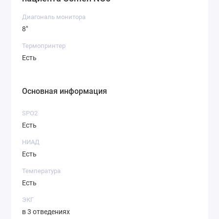
Диагональ монитора
8"
Термопринтер
Есть
Основная информация
SPO2
Есть
НИАД
Есть
Температура
Есть
ЭКГ
в 3 отведениях