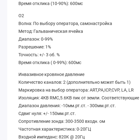
Время отклика (10-90%): 600мс
O2
Волна: По выбору оператора, самонастройка
Метод: Гальваническая ячейка
Диапазон: 0-99%
Разрешение: 1%
Точность: +/- 3 об. %
Время отклика ( 0-99%): 600мс
Инвазивное кровяное давление
Количество каналов: 2 (дополнительно может быть 1)
Маркировка на выбор оператора: ART,PA,ICP,CVP, LA, LR
Изоляция: 4КВ RМС,5.6КВ пик от земли. Соответствующие
Диапазон давления: -10мм.рт.ст. - 300мм.рт.ст.
Сдвиг нуля: +/- 150мм.рт.ст.
Сопротивление зонда: 300-3500 входн. ом
Частотная характеристика: 0-20ГЦ
Входной импеданс: 820K @ 20Гц