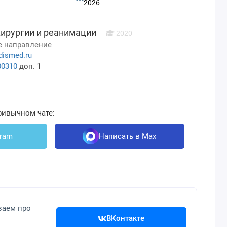
2026
хирургии и реанимации
2020
 направление
dismed.ru
00310
доп. 1
ривычном чате:
gram
Написать в Max
ваем про
ВКонтакте