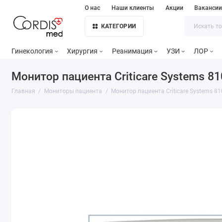
О нас
Наши клиенты
Акции
Ваканси
КАТЕГОРИИ
Гинекология
Хирургия
Реанимация
УЗИ
ЛОР
Монитор пациента Criticare Systems 81
Главная
Мониторы пациента
Монитор пациента Criticare Systems 8