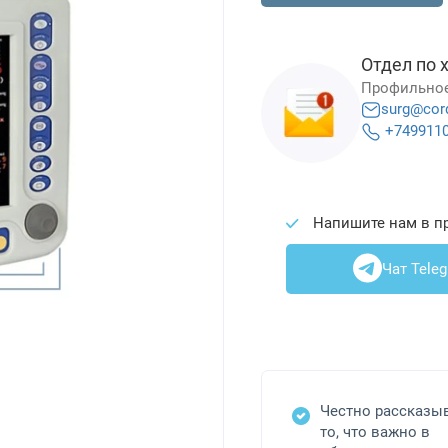
Отдел по 
Профильное
surg@cor
+749911
Напишите нам в п
Чат Tele
Честно рассказы
то, что важно в