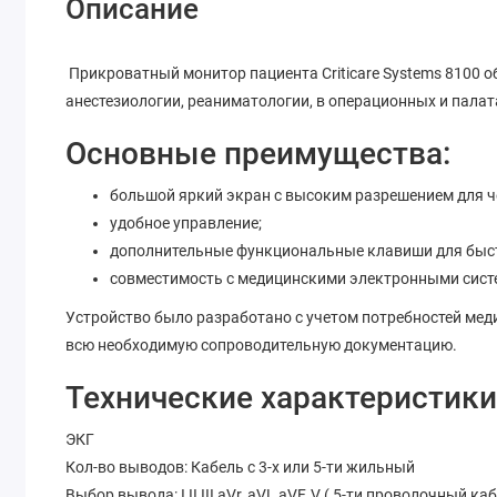
Описание
Прикроватный монитор пациента Criticare Systems 8100
анестезиологии, реаниматологии, в операционных и палат
Основные преимущества:
большой яркий экран с высоким разрешением для 
удобное управление;
дополнительные функциональные клавиши для быс
совместимость с медицинскими электронными сист
Устройство было разработано с учетом потребностей мед
всю необходимую сопроводительную документацию.
Технические характеристик
ЭКГ
Кол-во выводов: Кабель с 3-х или 5-ти жильный
Выбор вывода: I,II,III,aVr, aVL,aVF, V ( 5-ти проволочный ка