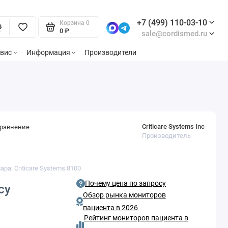
+7 (499) 110-03-10
Корзина
0
0 ₽
sale@cordismed.ru
вис
Информация
Производители
Criticare Systems Inc
сравнение
Производитель
ара: Criticare Systems 8100
Почему цена по запросу
су
Обзор рынка мониторов
пациента в 2026
Рейтинг мониторов пациента в