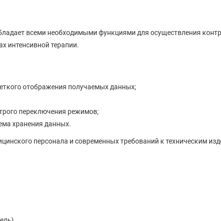
 обладает всеми необходимыми функциями для осуществления контр
ах интенсивной терапии.
четкого отображения получаемых данных;
трого переключения режимов;
ема хранения данных.
ицинского персонала и современных требований к техническим изд
и
бель)