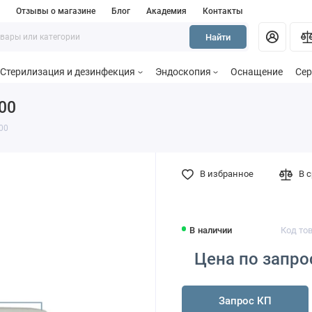
и
Отзывы о магазине
Блог
Академия
Контакты
Найти
Стерилизация и дезинфекция
Эндоскопия
Оснащение
Сер
00
100
В избранное
В 
В наличии
Код тов
Цена по запро
Запрос КП