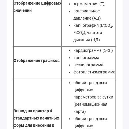
Отображение цифровых
термометрия (Т),
значений
артериальное
давление (АД),
капнография (EtCO
,
2
FiCO
), частота
2
дыхания (ЧД)
кардиограмма (ЭКГ)
капнограмма
Отображение графиков
респирограмма
фотоплетизмограмма
общий тренд всех
цифровых
параметров за сутки
(реанимационная
Вывод на принтер 4
карта)
стандартных печатных
общий тренд всех
форм для внесения в
цифровых