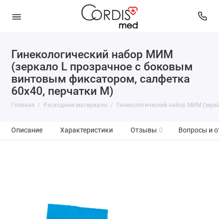
Гинекологический набор МИМ
(зеркало L прозрачное с боковым
винтовым фиксатором, салфетка
60x40, перчатки M)
Главная
Расходные материалы
Гинекологический набор МИМ (зерка
Описание
Характеристики
Отзывы
0
Вопросы и о