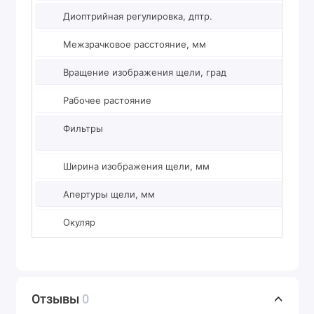
Диоптрийная регулировка, дптр.
±7
Межзрачковое расстояние, мм
58-
Вращение изображения щели, град
+/-
Рабочее растояние
+/-
Фильтры
син
Ширина изображения щели, мм
0-1
Апертуры щели, мм
0.2,
Окуляр
14,
Отзывы
0