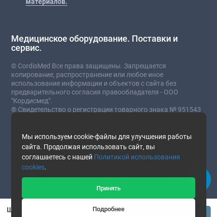
материалов.
Медицинское оборудование. Поставки и
сервис.
© CordisMed Все права защищены. Запрещается
копирование, распространение или любое иное
использование информации и объектов с сайта без
предварительного согласия правообладателя - ООО
"Кордисмед".
® Свидетельство о регистрации товарного знака № 951543
от 03.07.2023
* Сайт носит информационный характер и не
Мы используем cookie-файлы для улучшения работы
является публичной офертой.
сайта. Продолжая использовать сайт, вы
соглашаетесь с нашей
Политикой использования
Стоимость товаров и услуг зависит от комплектации,
cookies
.
текущего курса валют и прочих факторов.
Наличие и подробные характеристики товара уточняйте у
представителей компании.
Принять
This site is protected by reCAPTCHA and the Google
Privacy
Подробнее
Щелевая лампа ЛС-02 с YAG лазером от Зенит
Policy
and
Terms of Service
apply.
Купить