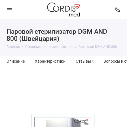
Паровой стерилизатор DGM AND
800 (Швейцария)
Главная
Стерилизация и дезинфекция
Автоклав DGM AND 800
Описание
Характеристики
Отзывы
0
Вопросы и о