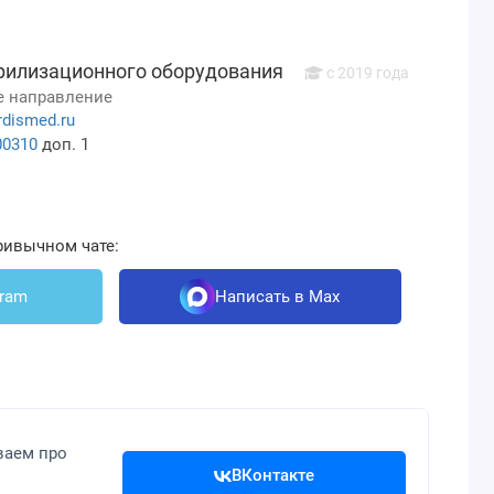
рилизационного оборудования
c 2019 года
 направление
rdismed.ru
00310
доп. 1
ривычном чате:
gram
Написать в Max
ваем про
ВКонтакте