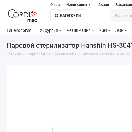
О нас
Наши клиенты
Акции
Ваканси
КАТЕГОРИИ
Гинекология
Хирургия
Реанимация
УЗИ
ЛОР
Паровой стерилизатор Hanshin HS-30
Главная
Стерилизация и дезинфекция
Автоклав Hanshin HS-3041V