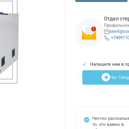
Отдел сте
Профильное
steril@co
+749911
Напишите нам в п
Чат Tele
Честно рассказы
то, что важно в