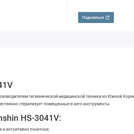
Поделиться
41V
оизводителем гигиенической медицинской техники из Южной Кореи
ественно стерилизует помещенные в него инструменты.
shin HS-3041V:
е и интуитивно понятное;