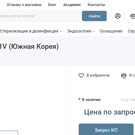
и
Отзывы о магазине
Блог
Академия
Контакты
Найти
Стерилизация и дезинфекция
Эндоскопия
Оснащение
Сер
41V (Южная Корея)
В избранное
В 
В наличии
Код тов
Цена по запро
Запрос КП