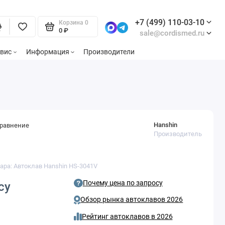
+7 (499) 110-03-10
Корзина
0
0 ₽
sale@cordismed.ru
вис
Информация
Производители
Hanshin
сравнение
Производитель
ара: Автоклав Hanshin HS-3041V
Почему цена по запросу
су
Обзор рынка автоклавов 2026
Рейтинг автоклавов в 2026