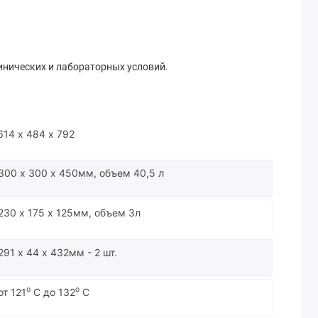
инических и лабораторных условий.
614 х 484 х 792
300 х 300 х 450мм, объем 40,5 л
230 х 175 х 125мм, объем 3л
291 х 44 х 432мм - 2 шт.
o
o
от 121
С до 132
С