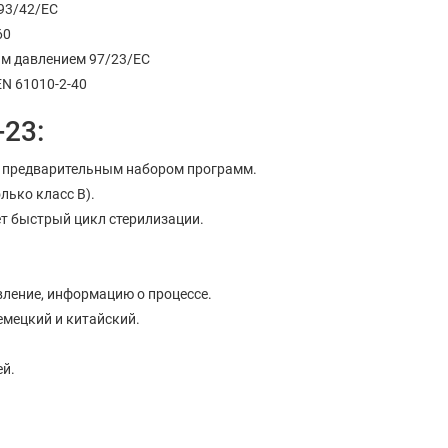
 93/42/EC
60
ым давлением 97/23/EC
EN 61010-2-40
-23:
 предварительным набором программ.
лько класс B).
т быстрый цикл стерилизации.
вление, информацию о процессе.
немецкий и китайский.
ей.