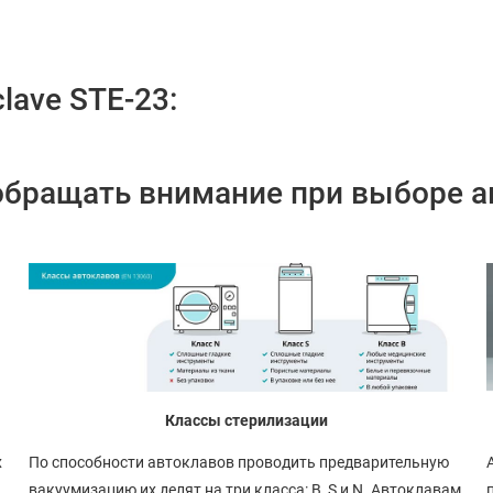
lave STE-23:
обращать внимание при выборе а
Классы стерилизации
х
По способности автоклавов проводить предварительную
вакуумизацию их делят на три класса: B, S и N. Автоклавам