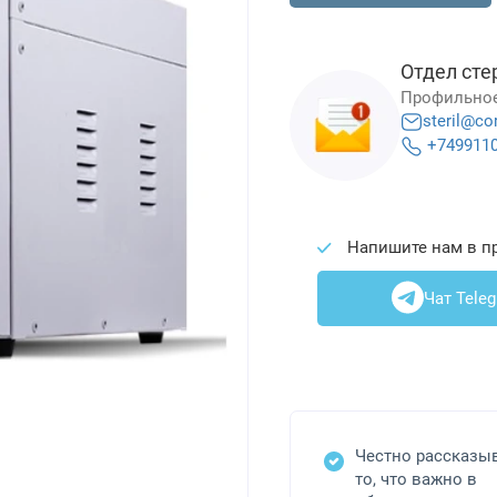
Отдел сте
Профильное
steril@co
+749911
Напишите нам в п
Чат Tele
Честно рассказы
то, что важно в