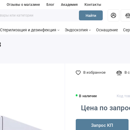
и
Отзывы о магазине
Блог
Академия
Контакты
Найти
Стерилизация и дезинфекция
Эндоскопия
Оснащение
Сер
3
В избранное
В 
В наличии
Код тов
Цена по запро
Запрос КП