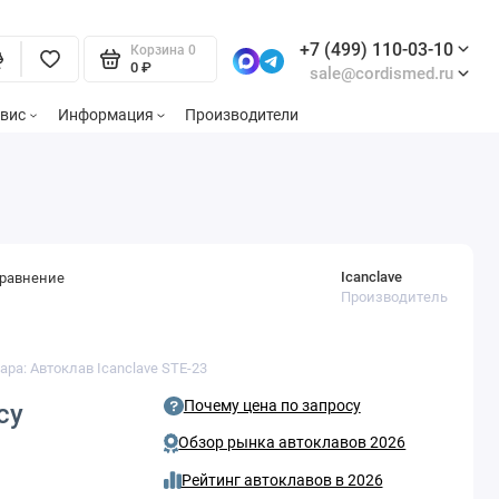
+7 (499) 110-03-10
Корзина
0
0 ₽
sale@cordismed.ru
вис
Информация
Производители
Icanclave
сравнение
Производитель
ара: Автоклав Icanclave STE-23
Почему цена по запросу
су
Обзор рынка автоклавов 2026
Рейтинг автоклавов в 2026