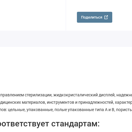
Поделиться
управлением стерилизации, жидкокристалический дисплей, надежн
едицинских материалов, инструментов и принадлежностей, характе
ов: цельные, упакованные, полые упакованные типа A и B, пористы
оответствует стандартам: