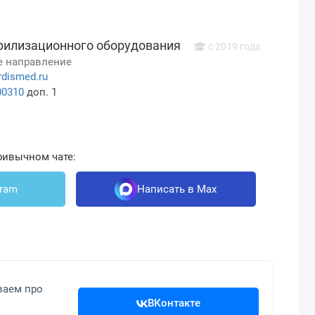
рилизационного оборудования
c 2019 года
 направление
rdismed.ru
00310
доп. 1
ривычном чате:
gram
Написать в Max
ваем про
ВКонтакте