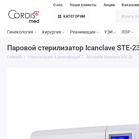
О нас
Наши клиенты
Акции
Ваканси
КАТЕГОРИИ
Гинекология
Хирургия
Реанимация
УЗИ
ЛОР
Паровой стерилизатор Icanclave STE-2
Главная
Стерилизация и дезинфекция
Автоклав Icanclave STE-23