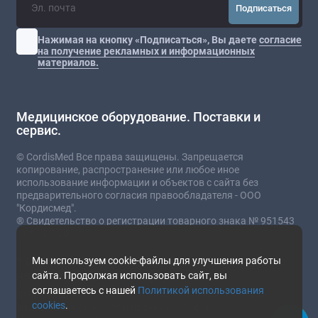
Подписаться
Нажимая на кнопку «Подписаться», Вы даете
согласие
на получение рекламных и информационных
материалов.
Медицинское оборудование. Поставки и
сервис.
© CordisMed Все права защищены. Запрещается
копирование, распространение или любое иное
использование информации и объектов с сайта без
предварительного согласия правообладателя - ООО
"Кордисмед".
® Свидетельство о регистрации товарного знака № 951543
от 03.07.2023
* Сайт носит информационный характер и не
Мы используем cookie-файлы для улучшения работы
является публичной офертой.
сайта. Продолжая использовать сайт, вы
соглашаетесь с нашей
Политикой использования
Стоимость товаров и услуг зависит от комплектации,
cookies
.
текущего курса валют и прочих факторов.