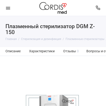
Плазменный стерилизатор DGM Z-
150
Главная
Стерилизация и дезинфекция
Плазменные стерилизаторы
Описание
Характеристики
Отзывы
0
Вопросы и о