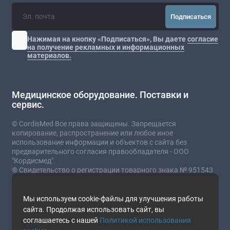
Подписаться
Нажимая на кнопку «Подписаться», Вы даете
согласие
на получение рекламных и информационных
материалов.
Медицинское оборудование. Поставки и
сервис.
© CordisMed Все права защищены. Запрещается
копирование, распространение или любое иное
использование информации и объектов с сайта без
предварительного согласия правообладателя - ООО
"Кордисмед".
® Свидетельство о регистрации товарного знака № 951543
от 03.07.2023
* Сайт носит информационный характер и не
Мы используем cookie-файлы для улучшения работы
является публичной офертой.
сайта. Продолжая использовать сайт, вы
соглашаетесь с нашей
Политикой использования
Стоимость товаров и услуг зависит от комплектации,