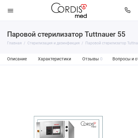
Паровой стерилизатор Tuttnauer 55
Главная
Стерилизация и дезинфекция
Паровой стерилизатор Tuttna
Описание
Характеристики
Отзывы
0
Вопросы и о