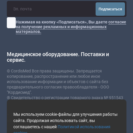
Подписаться
Нажимая на кнопку «Подписаться», Вы даете
согласие
на получение рекламных и информационных
материалов.
Медицинское оборудование. Поставки и
сервис.
© CordisMed Все права защищены. Запрещается
копирование, распространение или любое иное
использование информации и объектов с сайта без
предварительного согласия правообладателя - ООО
"Кордисмед".
® Свидетельство о регистрации товарного знака № 951543
от 03.07.2023
* Сайт носит информационный характер и не
Мы используем cookie-файлы для улучшения работы
является публичной офертой.
сайта. Продолжая использовать сайт, вы
соглашаетесь с нашей
Политикой использования
Стоимость товаров и услуг зависит от комплектации,