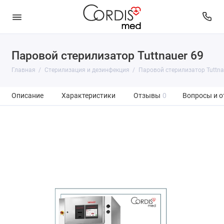
Паровой стерилизатор Tuttnauer 69
Главная
Стерилизация и дезинфекция
Паровой стерилизатор Tuttna
Описание
Характеристики
Отзывы
0
Вопросы и о