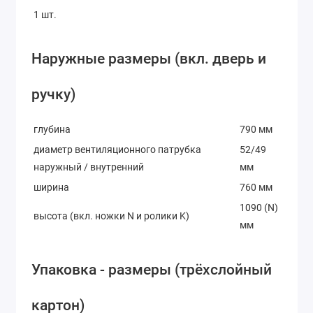
1 шт.
Наружные размеры (вкл. дверь и
ручку)
глубина
790 мм
диаметр вентиляционного патрубка
52/49
наружный / внутренний
мм
ширина
760 мм
1090 (N)
высота (вкл. ножки N и ролики K)
мм
Упаковка - размеры (трёхслойный
картон)