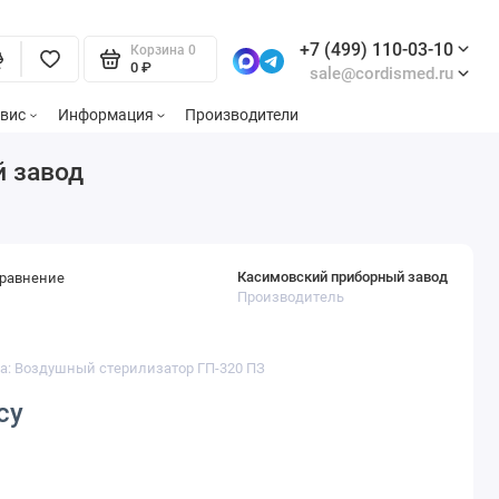
+7 (499) 110-03-10
Корзина
0
0 ₽
sale@cordismed.ru
вис
Информация
Производители
й завод
Касимовский приборный завод
сравнение
Производитель
ра: Воздушный стерилизатор ГП-320 ПЗ
су