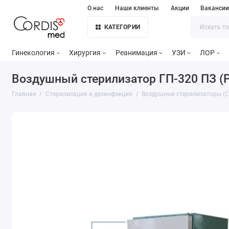
О нас
Наши клиенты
Акции
Ваканси
КАТЕГОРИИ
Гинекология
Хирургия
Реанимация
УЗИ
ЛОР
Воздушный стерилизатор ГП-320 ПЗ (
Главная
Стерилизация и дезинфекция
Воздушные стерилизаторы (