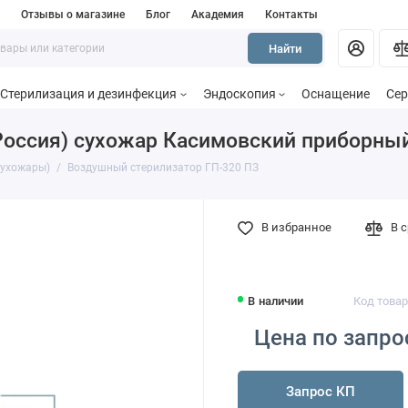
и
Отзывы о магазине
Блог
Академия
Контакты
Найти
Стерилизация и дезинфекция
Эндоскопия
Оснащение
Сер
Россия) сухожар Касимовский приборны
Сухожары)
Воздушный стерилизатор ГП-320 ПЗ
В избранное
В 
В наличии
Код това
Цена по запро
Запрос КП