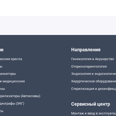
ии
Направления
ческие кресла
Гинекология и Акушерство
пы
Оториноларингология
 мониторы
Эндоскопия и эндоскопиче
и медицинские
Хирургическое оборудован
йны
Стерилизация и дезинфекц
ерилизаторы (Автоклавы)
Сервисный центр
диографы (ЭКГ)
ты
Монтаж и ввод в эксплуат