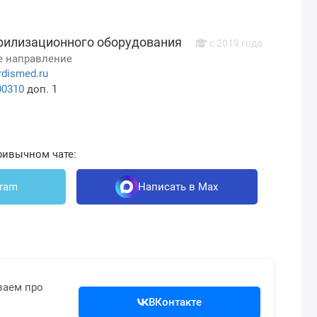
рилизационного оборудования
c 2019 года
 направление
rdismed.ru
00310
доп. 1
ривычном чате:
gram
Написать в Max
ваем про
ВКонтакте