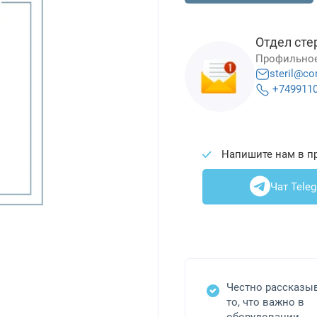
Отдел сте
Профильное
steril@co
+749911
Напишите нам в п
Чат Tele
Честно рассказы
то, что важно в