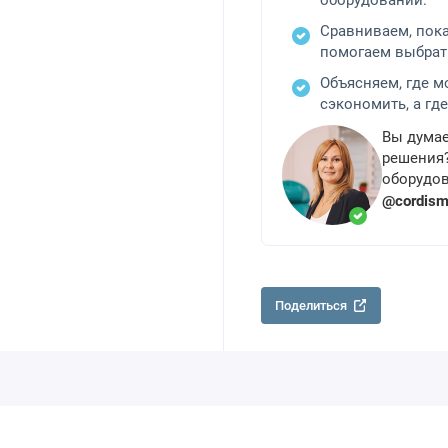
оборудовании.
Сравниваем, пок
помогаем выбрат
Объясняем, где 
сэкономить, а где
Вы думае
решения?
оборудов
@cordis
Поделиться