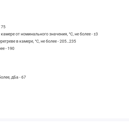
 75
амере от номинального значения, °С, не более - ±3
егреве в камере, °С, не более - 205…235
ее - 190
лее, дБа - 67